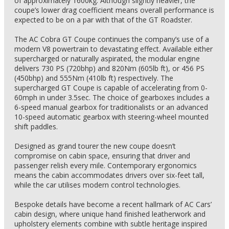
of approximately 1600kg. Although slightly heavier, the
coupe’s lower drag coefficient means overall performance is
expected to be on a par with that of the GT Roadster.
The AC Cobra GT Coupe continues the company’s use of a
modern V8 powertrain to devastating effect. Available either
supercharged or naturally aspirated, the modular engine
delivers 730 PS (720bhp) and 820Nm (605lb ft), or 456 PS
(450bhp) and 555Nm (410lb ft) respectively. The
supercharged GT Coupe is capable of accelerating from 0-
60mph in under 3.5sec. The choice of gearboxes includes a
6-speed manual gearbox for traditionalists or an advanced
10-speed automatic gearbox with steering-wheel mounted
shift paddles.
Designed as grand tourer the new coupe doesn’t
compromise on cabin space, ensuring that driver and
passenger relish every mile. Contemporary ergonomics
means the cabin accommodates drivers over six-feet tall,
while the car utilises modern control technologies.
Bespoke details have become a recent hallmark of AC Cars’
cabin design, where unique hand finished leatherwork and
upholstery elements combine with subtle heritage inspired