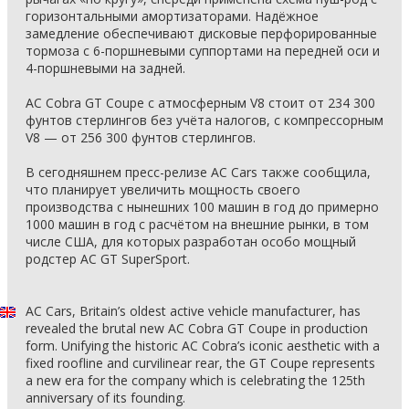
горизонтальными амортизаторами. Надёжное
замедление обеспечивают дисковые перфорированные
тормоза с 6-поршневыми суппортами на передней оси и
4-поршневыми на задней.
AC Cobra GT Coupe с атмосферным V8 стоит от 234 300
фунтов стерлингов без учёта налогов, с компрессорным
V8 — от 256 300 фунтов стерлингов.
В сегодняшнем пресс-релизе AC Cars также сообщила,
что планирует увеличить мощность своего
производства с нынешних 100 машин в год до примерно
1000 машин в год с расчётом на внешние рынки, в том
числе США, для которых разработан особо мощный
родстер AC GT SuperSport.
AC Cars, Britain’s oldest active vehicle manufacturer, has
revealed the brutal new AC Cobra GT Coupe in production
form. Unifying the historic AC Cobra’s iconic aesthetic with a
fixed roofline and curvilinear rear, the GT Coupe represents
a new era for the company which is celebrating the 125th
anniversary of its founding.