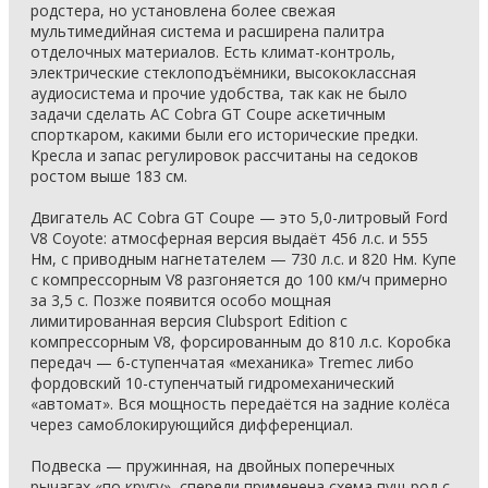
родстера, но установлена более свежая
мультимедийная система и расширена палитра
отделочных материалов. Есть климат-контроль,
электрические стеклоподъёмники, высококлассная
аудиосистема и прочие удобства, так как не было
задачи сделать AC Cobra GT Coupe аскетичным
спорткаром, какими были его исторические предки.
Кресла и запас регулировок рассчитаны на седоков
ростом выше 183 см.
Двигатель AC Cobra GT Coupe — это 5,0-литровый Ford
V8 Coyote: атмосферная версия выдаёт 456 л.с. и 555
Нм, с приводным нагнетателем — 730 л.с. и 820 Нм. Купе
с компрессорным V8 разгоняется до 100 км/ч примерно
за 3,5 с. Позже появится особо мощная
лимитированная версия Clubsport Edition с
компрессорным V8, форсированным до 810 л.с. Коробка
передач — 6-ступенчатая «механика» Tremec либо
фордовский 10-ступенчатый гидромеханический
«автомат». Вся мощность передаётся на задние колёса
через самоблокирующийся дифференциал.
Подвеска — пружинная, на двойных поперечных
рычагах «по кругу», спереди применена схема пуш-род с