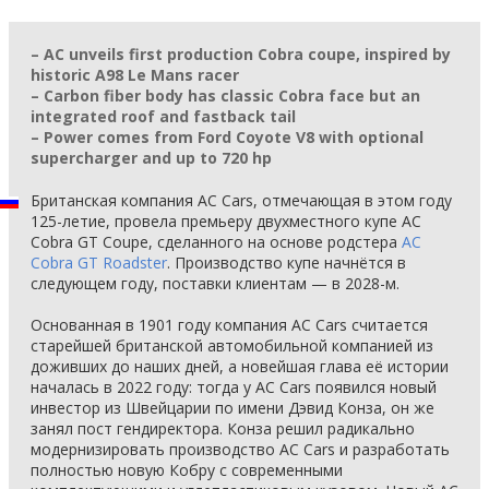
– AC unveils first production Cobra coupe, inspired by
historic A98 Le Mans racer
– Carbon fiber body has classic Cobra face but an
integrated roof and fastback tail
– Power comes from Ford Coyote V8 with optional
supercharger and up to 720 hp
Британская компания AC Cars, отмечающая в этом году
125-летие, провела премьеру двухместного купе AC
Cobra GT Coupe, сделанного на основе родстера
AC
Cobra GT Roadster
. Производство купе начнётся в
следующем году, поставки клиентам — в 2028-м.
Основанная в 1901 году компания AC Cars считается
старейшей британской автомобильной компанией из
доживших до наших дней, а новейшая глава её истории
началась в 2022 году: тогда у AC Cars появился новый
инвестор из Швейцарии по имени Дэвид Конза, он же
занял пост гендиректора. Конза решил радикально
модернизировать производство AC Cars и разработать
полностью новую Кобру с современными