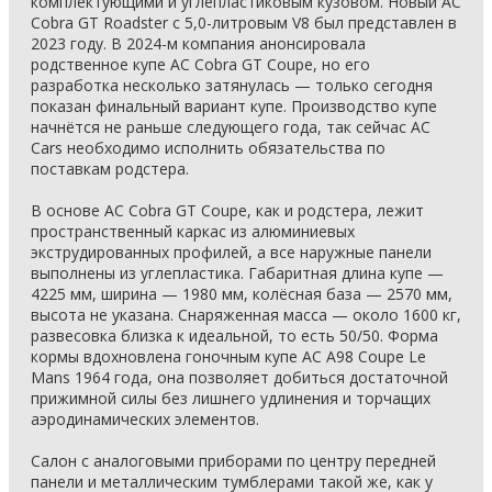
комплектующими и углепластиковым кузовом. Новый AC
Cobra GT Roadster с 5,0-литровым V8 был представлен в
2023 году. В 2024-м компания анонсировала
родственное купе AC Cobra GT Coupe, но его
разработка несколько затянулась — только сегодня
показан финальный вариант купе. Производство купе
начнётся не раньше следующего года, так сейчас AC
Cars необходимо исполнить обязательства по
поставкам родстера.
В основе AC Cobra GT Coupe, как и родстера, лежит
пространственный каркас из алюминиевых
экструдированных профилей, а все наружные панели
выполнены из углепластика. Габаритная длина купе —
4225 мм, ширина — 1980 мм, колёсная база — 2570 мм,
высота не указана. Снаряженная масса — около 1600 кг,
развесовка близка к идеальной, то есть 50/50. Форма
кормы вдохновлена гоночным купе AC A98 Coupe Le
Mans 1964 года, она позволяет добиться достаточной
прижимной силы без лишнего удлинения и торчащих
аэродинамических элементов.
Салон с аналоговыми приборами по центру передней
панели и металлическим тумблерами такой же, как у