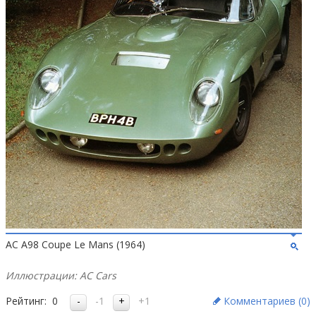
AC A98 Coupe Le Mans (1964)
Иллюстрации: AC Cars
Рейтинг:
0
-1
+1
Комментариев (
0
)