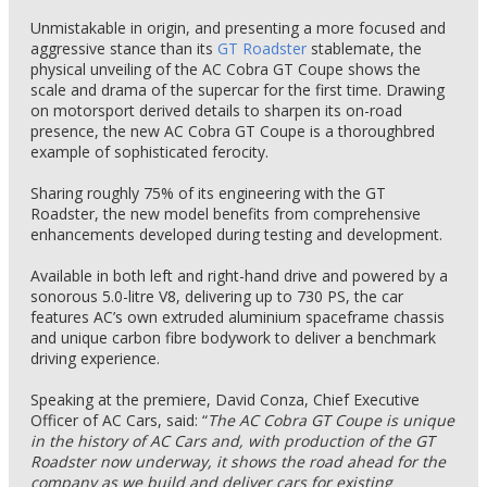
Unmistakable in origin, and presenting a more focused and
aggressive stance than its
GT Roadster
stablemate, the
physical unveiling of the AC Cobra GT Coupe shows the
scale and drama of the supercar for the first time. Drawing
on motorsport derived details to sharpen its on-road
presence, the new AC Cobra GT Coupe is a thoroughbred
example of sophisticated ferocity.
Sharing roughly 75% of its engineering with the GT
Roadster, the new model benefits from comprehensive
enhancements developed during testing and development.
Available in both left and right-hand drive and powered by a
sonorous 5.0-litre V8, delivering up to 730 PS, the car
features AC’s own extruded aluminium spaceframe chassis
and unique carbon fibre bodywork to deliver a benchmark
driving experience.
Speaking at the premiere, David Conza, Chief Executive
Officer of AC Cars, said: “
The AC Cobra GT Coupe is unique
in the history of AC Cars and, with production of the GT
Roadster now underway, it shows the road ahead for the
company as we build and deliver cars for existing