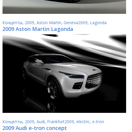
Концепты
,
2009
,
Aston Martin
,
Geneva2009
,
Lagonda
2009 Aston Martin Lagonda
Концепты
,
2009
,
Audi
,
Frankfurt2009
,
electric
,
e-tron
2009 Audi e-tron concept