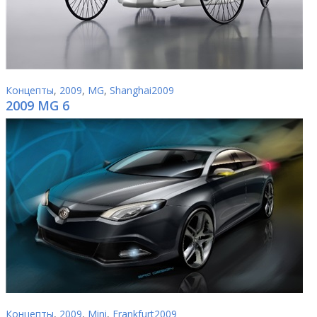
Концепты
,
2009
,
MG
,
Shanghai2009
2009 MG 6
Концепты
,
2009
,
Mini
,
Frankfurt2009