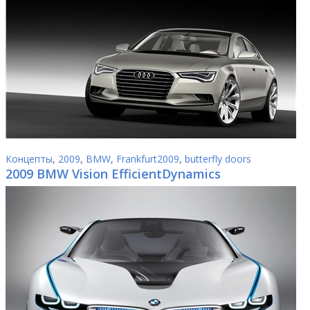
Концепты
,
2009
,
BMW
,
Frankfurt2009
,
butterfly doors
2009 BMW Vision EfficientDynamics