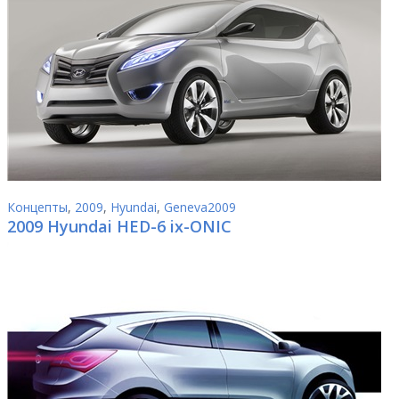
Концепты
,
2009
,
Hyundai
,
Geneva2009
2009 Hyundai HED-6 ix-ONIC