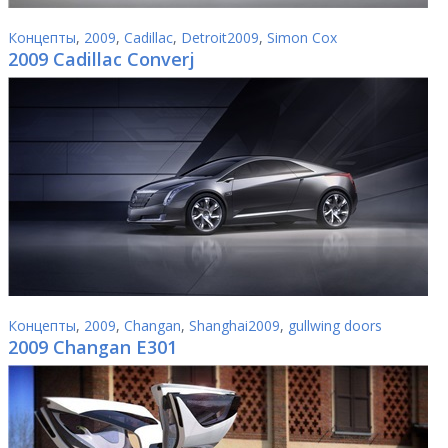
Концепты
,
2009
,
Cadillac
,
Detroit2009
,
Simon Cox
2009 Cadillac Converj
Концепты
,
2009
,
Changan
,
Shanghai2009
,
gullwing doors
2009 Changan E301