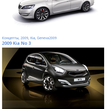
Концепты
,
2009
,
Kia
,
Geneva2009
2009 Kia No 3