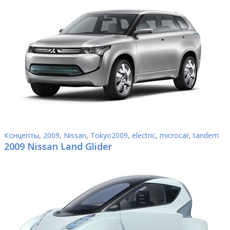
Концепты
,
2009
,
Nissan
,
Tokyo2009
,
electric
,
microcar
,
tandem
2009 Nissan Land Glider