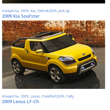
Концепты
,
2009
,
Kia
,
Detroit2009
,
pick-up
2009 Kia Soul’ster
Концепты
,
2009
,
Lexus
,
Frankfurt2009
,
Calty
2009 Lexus LF-Ch