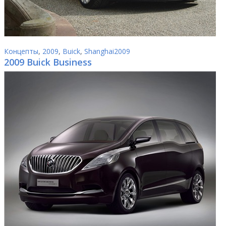
Концепты
,
2009
,
Buick
,
Shanghai2009
2009 Buick Business