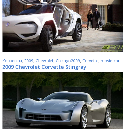
Концепты
,
2009
,
Chevrolet
,
Chicago2009
,
Corvette
,
movie-car
2009 Chevrolet Corvette Stingray