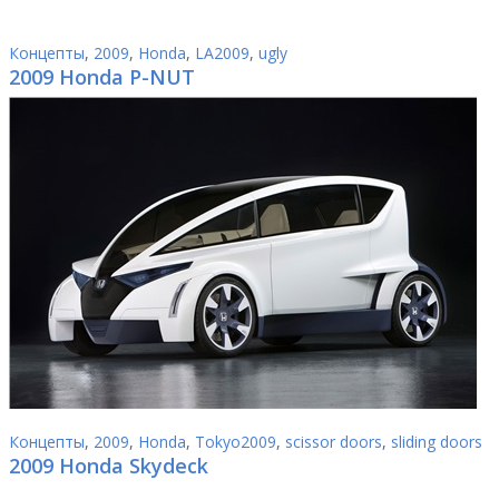
Концепты
,
2009
,
Honda
,
LA2009
,
ugly
2009 Honda P-NUT
Концепты
,
2009
,
Honda
,
Tokyo2009
,
scissor doors
,
sliding doors
2009 Honda Skydeck