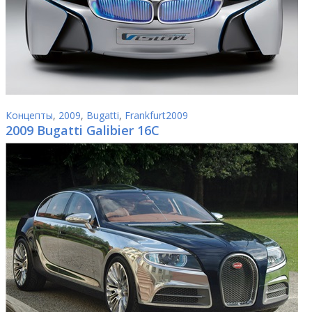
Концепты
,
2009
,
Bugatti
,
Frankfurt2009
2009 Bugatti Galibier 16C