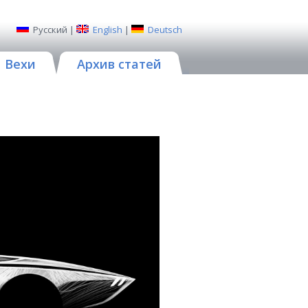
Русский
|
English
|
Deutsch
Вехи
Архив статей