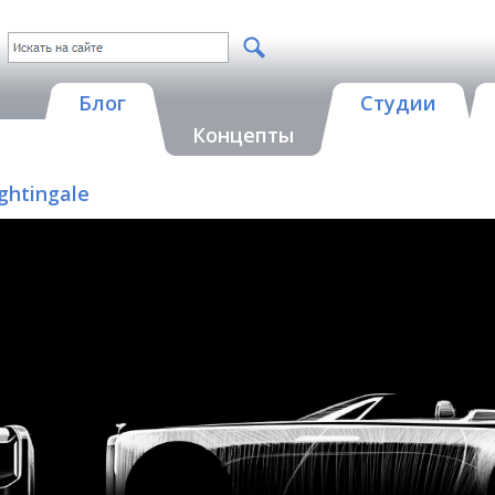
Блог
Студии
Концепты
ightingale