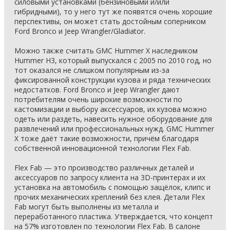
силовыми установками (бензиновыми и/или
гибридными), то у него тут же появятся очень хорошие
перспективы, он может стать достойным соперником
Ford Bronco и Jeep Wrangler/Gladiator.
Можно также считать GMC Hummer X наследником
Hummer H3, который выпускался с 2005 по 2010 год, но
тот оказался не слишком популярным из-за
фиксированной конструкции кузова и ряда технических
недостатков. Ford Bronco и Jeep Wrangler дают
потребителям очень широкие возможности по
кастомизации и выбору аксессуаров, их кузова можно
одеть или раздеть, навесить нужное оборудование для
развлечений или профессиональных нужд. GMC Hummer
X тоже даёт такие возможности, причём благодаря
собственной инновационной технологии Flex Fab.
Flex Fab — это производство различных деталей и
аксессуаров по запросу клиента на 3D-принтерах и их
установка на автомобиль с помощью защёлок, клипс и
прочих механических креплений без клея. Детали Flex
Fab могут быть выполнены из металла и
переработанного пластика. Утверждается, что концепт
на 57% изготовлен по технологии Flex Fab. В салоне