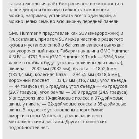
такая технология даёт безграничные возможности в
плане декора и большую гибкость компоновки —
можно, например, установить всего один экран, а
можно целых семь во всю ширину передней панели.
GMC Hummer X представлен как SUV (внедорожник) и
Truck (пикап), при этом SUV из-за частично раздетого
кузова и установленной в багажник запаски выглядит
как укороченный пикап. Габаритная длина GMC Hummer
X SUV — 4782,5 мм (GMC Hummer X Truck — 5264,5 мм,
далее в скобках будут указаны величины для пикапа),
ширина — 2032 мм (2032 мм), высота — 1852,6 мм
(1854,4 мм), колёсная база — 2945,5 мм (3318,6 мм),
дорожный просвет — 334,3 мм (316,7 мм), угол въезда
— 44 градуса (41,5 градуса), угол съезда — 46 градусов
(29,7 градуса), угол рампы — 30,9 градуса (24,9 градуса).
У внедорожника 18-дюймовые колёса и 37-дюймовые
шины, у пикапа — 22-дюймовые колёса и 35-дюймовые
шины. В подвеске установлены энергоёмкие
амортизаторы Multimatic, днище защищено
металлическими листами. Других технических
подробностей нет.