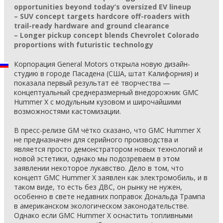
opportunities beyond today’s oversized EV lineup
– SUV concept targets hardcore off-roaders with
trail-ready hardware and ground clearance
– Longer pickup concept blends Chevrolet Colorado
proportions with futuristic technology
Корпорация General Motors открыла новую дизайн-
студию в городе Пасадена (США, штат Калифорния) и
показала первый результат её творчества —
концептуальный среднеразмерный внедорожник GMC
Hummer X с модульным кузовом и широчайшими
возможностями кастомизации.
В пресс-релизе GM чётко сказано, что GMC Hummer X
не предназначен для серийного производства и
является просто демонстратором новых технологий и
новой эстетики, однако мы подозреваем в этом
заявлении некоторое лукавство. Дело в том, что
концепт GMC Hummer X заявлен как электромобиль, и в
таком виде, то есть без ДВС, он рынку не нужен,
особенно в свете недавних поправок Дональда Трампа
в американском экологическом законодательстве.
Однако если GMC Hummer X оснастить топливными