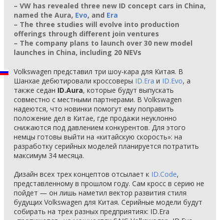
– VW has revealed three new ID concept cars in China,
named the Aura,
Evo
, and
Era
– The three studies will evolve into production
offerings through different join ventures
– The company plans to launch over 30 new model
launches in China, including 20 NEVs
Volkswagen представил три шоу-кара для Китая. В
Шанхае дебютировали кроссоверы
ID.Era
и
ID.Evo
, а
также седан
ID.Aura
, которые будут выпускать
совместно с местными партнерами. В Volkswagen
надеются, что новинки помогут ему поправить
положение дел в Китае, где продажи неуклонно
снижаются под давлением конкурентов. Для этого
немцы готовы выйти на «китайскую скорость»: на
разработку серийных моделей планируется потратить
максимум 34 месяца.
Дизайн всех трех концептов отсылает к
ID.Code
,
представленному в прошлом году. Сам кросс в серию не
пойдет — он лишь наметил вектор развития стиля
будущих Volkswagen для Китая. Серийные модели будут
собирать на трех разных предприятиях: ID.Era