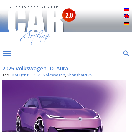
Р
E
D
2025 Volkswagen ID. Aura
Теги:
Концепты
,
2025
,
Volkswagen
,
Shanghai2025