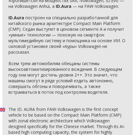
«пропишется» на мощностях SAIC-Volkswagen, ID.Evo —
на Volkswagen Anhui, а
ID.Aura
— на FAW-Volkswagen.
ID.Aura
построен на специально разработанной для
китайского рынка архитектуре Compact Main Platform
(CMP). Седан выступит в ценовом сегменте А и получит
«умные» технологии — похожую на смартфон
мультимедийную систему и помощника на основе ИИ. О
силовой установке своей «Ауры» Volkswagen не
рассказал.
Всем трем автомобилям обещаны системы
высокоавтоматизированного вождения. В следующем
году они могут достичь уровня 2++. Это значит, что
машины смогут в ряде условий ездить автономно,
совершать обгоны и поворачивать, а также
встраиваться в поток под контролем водителя.
The ID. AURA from FAW-Volkswagen is the first concept
vehicle to be based on the Compact Main Platform (CMP)
with zonal electronic architecture which Volkswagen
designed specifically for the Chinese market. Through its AI-
based high computing capacity, the system for highly