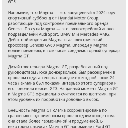
GT3.
Напомним, что Magma — это запущенный в 2024 году
спортивный суббренд от Hyundai Motor Group.
работающий под контролем премиального бренда
Genesis. По сути Magma — это южнокорейский аналог
подразделений Audi Sport, BMW M и Mercedes-AMG.
Дебютной моделью Magma стал электрический
кроссовер Genesis GV60 Magma. Впереди у Magma
новые премьеры, в том числе среднемоторный суперкар
Magma GT.
Дизайн экстерьера Magma GT, разработанный под
руководством Люка Донкервольке, был рассекречен в
прошлом году, а теперь накануне ежегодной гонки 24
часа Ле-Мана был показан интерьер этого суперкара и
его гоночная версия GT3. На данный момент Magma GT
и Magma GT3 официально считаются концептами, при
этом уровень их проработки довольно высок.
Внешность Magma GT слегка скорректирована по
сравнению с одноимённым прошлогодним концептом,
она стала более гармоничной и продуманной. В
некоторых ракурсах Magma GT напоминает Ford GT