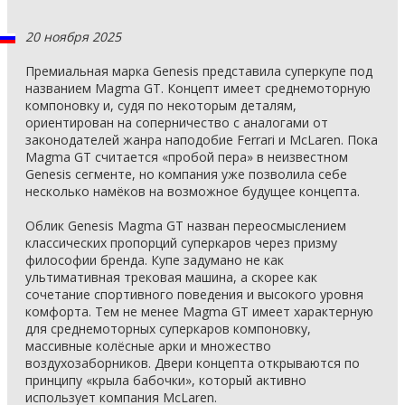
20 ноября 2025
Премиальная марка Genesis представила суперкупе под
названием Magma GT. Концепт имеет среднемоторную
компоновку и, судя по некоторым деталям,
ориентирован на соперничество с аналогами от
законодателей жанра наподобие Ferrari и McLaren. Пока
Magma GT считается «пробой пера» в неизвестном
Genesis сегменте, но компания уже позволила себе
несколько намёков на возможное будущее концепта.
Облик Genesis Magma GT назван переосмыслением
классических пропорций суперкаров через призму
философии бренда. Купе задумано не как
ультимативная трековая машина, а скорее как
сочетание спортивного поведения и высокого уровня
комфорта. Тем не менее Magma GT имеет характерную
для среднемоторных суперкаров компоновку,
массивные колёсные арки и множество
воздухозаборников. Двери концепта открываются по
принципу «крыла бабочки», который активно
использует компания McLaren.