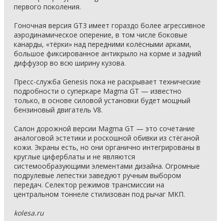
первого поколения.
Гоночная версия GT3 имеет гораздо более агрессивное
аэродинамическое оперение, в том числе боковые
канарды, «тёрки» над передними колёсными арками,
большое фиксированное антикрыло на корме и задний
диффузор во всю ширину кузова.
Пресс-служба Genesis пока не раскрывает технические
подробности о суперкаре Magma GT — известно
только, в основе силовой установки будет мощный
бензиновый двигатель V8.
Салон дорожной версии Magma GT — это сочетание
аналоговой эстетики и роскошной обивки из стёганой
кожи. Экраны есть, но они органично интегрированы в
круглые циферблаты и не являются
системообразующими элементами дизайна. Огромные
подрулевые лепестки заведуют ручным выбором
передач. Селектор режимов трансмиссии на
центральном тоннеле стилизован под рычаг МКП.
kolesa.ru