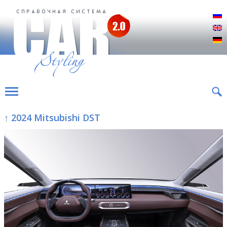
Р
E
D
↑ 2024 Mitsubishi DST