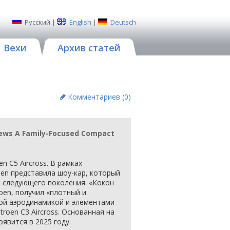
Русский
|
English
|
Deutsch
Вехи
Архив статей
Комментариев (
0
)
views A Family-Focused Compact
n C5 Aircross. В рамках
oen представила шоу-кар, который
s следующего поколения. «Кокон
roen, получил «плотный и
ной аэродинамикой и элементами
troen C3 Aircross. Основанная на
явится в 2025 году.