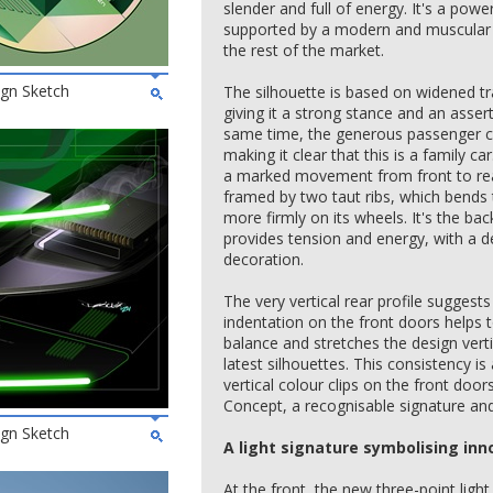
slender and full of energy. It's a powe
supported by a modern and muscular 
the rest of the market.
ign Sketch
The silhouette is based on widened t
giving it a strong stance and an assert
same time, the generous passenger ce
making it clear that this is a family ca
a marked movement from front to rea
framed by two taut ribs, which bends 
more firmly on its wheels. It's the ba
provides tension and energy, with a d
decoration.
The very vertical rear profile suggests
indentation on the front doors helps t
balance and stretches the design vertic
latest silhouettes. This consistency is
vertical colour clips on the front doo
Concept, a recognisable signature and
ign Sketch
A light signature symbolising inn
At the front, the new three-point light