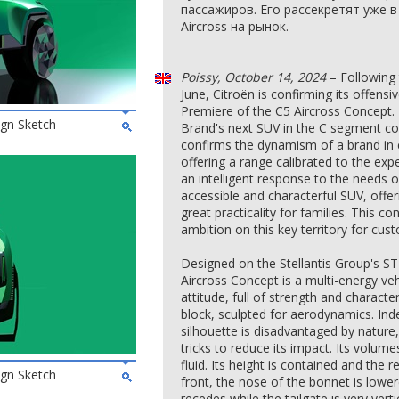
пассажиров. Его рассекретят уже в
Aircross на рынок.
Poissy, October 14, 2024
– Following 
June, Citroën is confirming its offens
Premiere of the C5 Aircross Concept. 
ign Sketch
Brand's next SUV in the C segment co
confirms the dynamism of a brand in 
offering a range calibrated to the exp
an intelligent response to the needs 
accessible and characterful SUV, off
great practicality for families. This 
ambition on this key territory for cus
Designed on the Stellantis Group's S
Aircross Concept is a multi-energy veh
attitude, full of strength and characte
block, sculpted for aerodynamics. Ind
silhouette is disadvantaged by nature
tricks to reduce its impact. Its volume
fluid. Its height is contained and the 
ign Sketch
front, the nose of the bonnet is lower
recedes while the tailgate is very verti