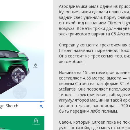
Аэродинамика была одним из приор
Кузовные линии сделали плавными, 
задний свес удлинили. Корму снаб
оптикой под названием Citroen Lig
воздуха. Все эти трюки должны уве
электрического варианта C5 Aircro
Спереди у концепта трехточечная 
Citroen называют фирменной. Похож
Она состоит из трех сегментов, в
автомобиля.
Новинка на 15 сантиметров длиннее
составляет 4,65 метра, высота — 1
первым Citroen на платформе STLA
Stellantis. Она позволяет использ
типов — электрические, гибридные
аккумуляторов машин на такой арх
киловатт-часов, запас хода — 700
ign Sketch
быть передним либо полным.
Салон, который Citroen пока не по
духе гостиной», где смогут с ком