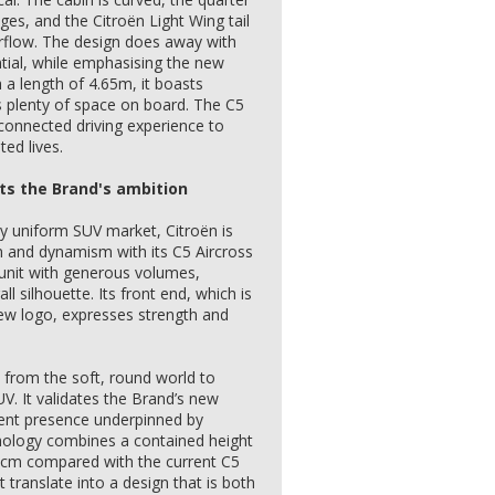
es, and the Citroën Light Wing tail
airflow. The design does away with
ntial, while emphasising the new
 a length of 4.65m, it boasts
 plenty of space on board. The C5
connected driving experience to
ted lives.
ts the Brand's ambition
ly uniform SUV market, Citroën is
gn and dynamism with its C5 Aircross
e unit with generous volumes,
ll silhouette. Its front end, which is
new logo, expresses strength and
from the soft, round world to
UV. It validates the Brand’s new
dent presence underpinned by
hology combines a contained height
5cm compared with the current C5
t translate into a design that is both