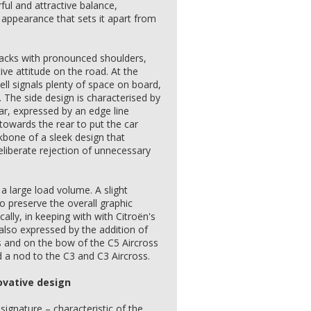
rful and attractive balance,
appearance that sets it apart from
racks with pronounced shoulders,
ive attitude on the road. At the
ll signals plenty of space on board,
r. The side design is characterised by
r, expressed by an edge line
towards the rear to put the car
ckbone of a sleek design that
eliberate rejection of unnecessary
 a large load volume. A slight
o preserve the overall graphic
ally, in keeping with with Citroën's
 also expressed by the addition of
rs and on the bow of the C5 Aircross
 a nod to the C3 and C3 Aircross.
ovative design
 signature – characteristic of the