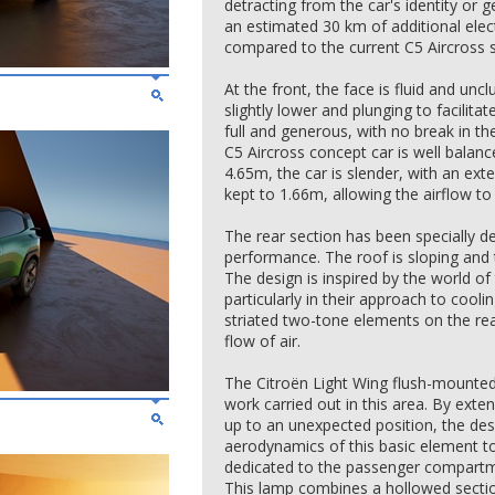
detracting from the car's identity or g
an estimated 30 km of additional ele
compared to the current C5 Aircross s
At the front, the face is fluid and unc
slightly lower and plunging to facilita
full and generous, with no break in the
C5 Aircross concept car is well balan
4.65m, the car is slender, with an ext
kept to 1.66m, allowing the airflow to
The rear section has been specially 
performance. The roof is sloping and t
The design is inspired by the world of
particularly in their approach to cooli
striated two-tone elements on the rea
flow of air.
The Citroën Light Wing flush-mounted r
work carried out in this area. By exten
up to an unexpected position, the de
aerodynamics of this basic element t
dedicated to the passenger compart
This lamp combines a hollowed sectio