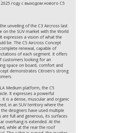
 2025 году с выходом нового C5
the unveiling of the C3 Aircross last
ive on the SUV market with the World
It expresses a vision of what the
uld be. The C5 Aircross Concept
complete renewal, capable of
ectations of each segment. It offers
of customers looking for an
ering space on board, comfort and
concept demonstrates Citroën's strong
tomers.
TLA Medium platform, the C5
icle. It expresses a powerful
r. It is a dense, muscular and organic
eed, in an SUV territory where the
, the designers have used multiple
s are full and generous, its surfaces
rear overhang is extended. At the
ed, while at the rear the roof
cal. The cabin is curved, the quarter