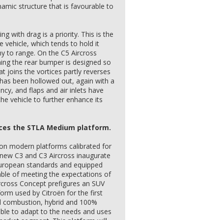
namic structure that is favourable to
 with drag is a priority. This is the
e vehicle, which tends to hold it
 to range. On the C5 Aircross
ing the rear bumper is designed so
t joins the vortices partly reverses
 has been hollowed out, again with a
cy, and flaps and air inlets have
the vehicle to further enhance its
duces the STLA Medium platform.
 on modern platforms calibrated for
 new C3 and C3 Aircross inaugurate
European standards and equipped
pable of meeting the expectations of
rcross Concept prefigures an SUV
m used by Citroën for the first
al combustion, hybrid and 100%
 able to adapt to the needs and uses