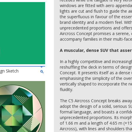
windows are fitted with aero appendag
lights are cut and flush to guide the 
the superfluous in favour of the esse
brand identity and a modern feel. With
unprecedented proportions and offers
Aircross Concept promises a serene, 
accompany families in their multi-face
A muscular, dense SUV that asser
In a highly competitive and increasing
reshuffling the deck in terms of desi
ign Sketch
Concept. It presents itself as a dens
emphasising the simplicity of the overa
vertically shaped to incorporate the 
fluidity.
The C5 Aircross Concept breaks away 
adopt the design of a solid, serious S
formal language, and boasts a confi
unprecedented proportions. Its morp
of 1.66 m and a length of 4.65 m (+1
Aircross), with lines and shoulders tha