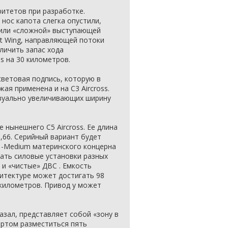
итетов при разработке.
нос капота слегка опустили,
дили «сложной» выступающей
ht Wing, направляющей потоки
личить запас хода
ss на 30 километров.
световая подпись, которую в
ая применена и на C3 Aircross.
изуально увеличивающих ширину
 нынешнего C5 Aircross. Ее длина
,66. Серийный вариант будет
 -Medium материнского концерна
овать силовые установки разных
 и «чистые» ДВС . Емкость
итектуре может достигать 98
 километров. Привод у может
казал, представляет собой «зону в
фортом разместиться пять