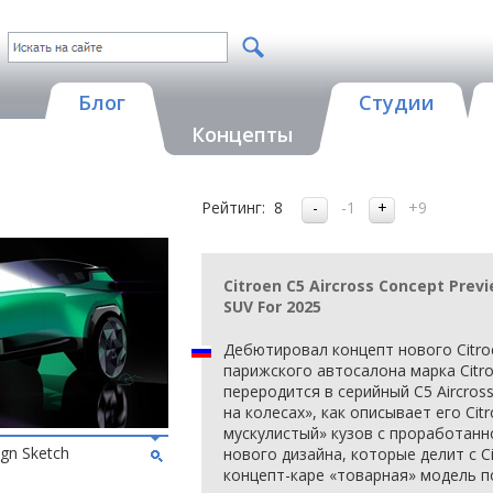
Блог
Студии
Концепты
Рейтинг:
8
-1
+9
Citroen C5 Aircross Concept Pre
SUV For 2025
Дебютировал концепт нового Citroe
парижского автосалона марка Citr
переродится в серийный C5 Aircros
на колесах», как описывает его Cit
мускулистый» кузов с проработан
ign Sketch
нового дизайна, которые делит с Ci
концепт-каре «товарная» модель по