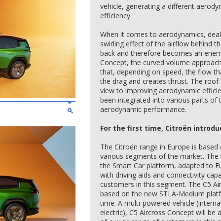
vehicle, generating a different aerody
efficiency.
When it comes to aerodynamics, dealing
swirling effect of the airflow behind th
back and therefore becomes an enemy
Concept, the curved volume approach
that, depending on speed, the flow tha
the drag and creates thrust. The roof
view to improving aerodynamic efficien
been integrated into various parts of 
aerodynamic performance.
For the first time, Citroën intro
The Citroën range in Europe is based
various segments of the market. The
the Smart Car platform, adapted to 
with driving aids and connectivity ca
customers in this segment. The C5 Ai
based on the new STLA-Medium platfor
time. A multi-powered vehicle (intern
electric), C5 Aircross Concept will be