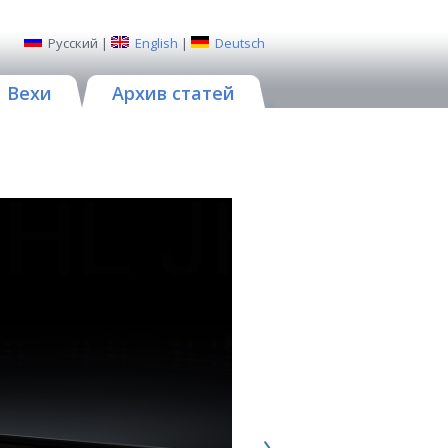
Русский
|
English
|
Deutsch
Вехи
Архив статей