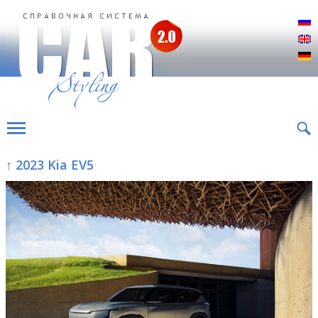
Р
E
D
↑ 2023 Kia EV5