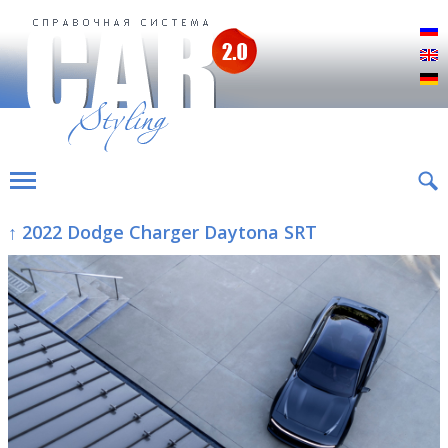
Р
E
D
↑ 2022 Dodge Charger Daytona SRT