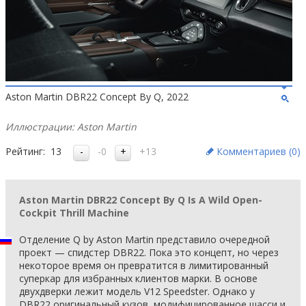
Aston Martin DBR22 Concept By Q, 2022
Иллюстрации: Aston Martin
Рейтинг:
13
-0
+13
Комментариев (
0
)
Aston Martin DBR22 Concept By Q Is A Wild Open-
Cockpit Thrill Machine
Отделение Q by Aston Martin представило очередной
проект — спидстер DBR22. Пока это концепт, но через
некоторое время он превратится в лимитированный
суперкар для избранных клиентов марки. В основе
двухдверки лежит модель V12 Speedster. Однако у
DBR22 оригинальный кузов, модифицированное шасси и