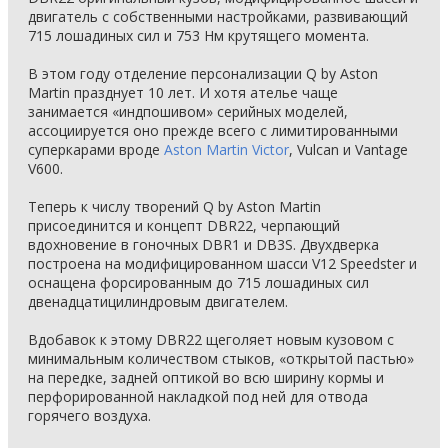
двигатель с собственными настройками, развивающий
715 лошадиных сил и 753 Нм крутящего момента.
В этом году отделение персонализации Q by Aston
Martin празднует 10 лет. И хотя ателье чаще
занимается «индпошивом» серийных моделей,
ассоциируется оно прежде всего с лимитированными
суперкарами вроде
Aston Martin Victor
, Vulcan и Vantage
V600.
Теперь к числу творений Q by Aston Martin
присоединится и концепт DBR22, черпающий
вдохновение в гоночных DBR1 и DB3S. Двухдверка
построена на модифицированном шасси V12 Speedster и
оснащена форсированным до 715 лошадиных сил
двенадцатицилиндровым двигателем.
Вдобавок к этому DBR22 щеголяет новым кузовом с
минимальным количеством стыков, «открытой пастью»
на передке, задней оптикой во всю ширину кормы и
перфорированной накладкой под ней для отвода
горячего воздуха.