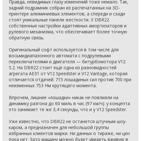
Правда, невидимых глазу изменений тоже немало. Так,
задний подрамник собран из распечатанных на 3D-
принтере алюминиевых элементов, а спереди и сзади
стоят уникальные панели жесткости. У DBR22
собственные настройки адаптивных амортизаторов и
рулевого механизма, что обеспечивает более точную
обратную связь.
Оригинальный софт используется в том числе для
восьмидиапазонного автомата с подрулевыми
переключателями и двигателя — битурбомотора V12
5.2. На DBR22 стоит ещё одна из разновидностей
агрегата AE31 от V12 Speedster и V12 Vantage, которая
отличается отдачей: 715 лошадиных сил против 700 при
неизменных 753 Нм крутящего момента.
Впрочем, лишние «лошадки» никак не повлияли на
динамику разгона до 60 миль в час (97 км/ч): у концепта
это занимает те же 3,4 секунды, что и у V12 Speedster.
Уже известно, что DBR22 не останется штучным шоу-
каром, а предназначен для небольшой группы
избранных клиентов марки. Ни данных о тираже, ни цен
пока нет. Зато машину можно будет увидеть вживую в