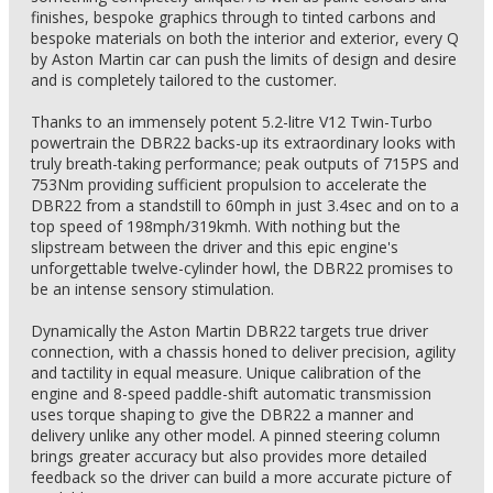
finishes, bespoke graphics through to tinted carbons and
bespoke materials on both the interior and exterior, every Q
by Aston Martin car can push the limits of design and desire
and is completely tailored to the customer.
Thanks to an immensely potent 5.2-litre V12 Twin-Turbo
powertrain the DBR22 backs-up its extraordinary looks with
truly breath-taking performance; peak outputs of 715PS and
753Nm providing sufficient propulsion to accelerate the
DBR22 from a standstill to 60mph in just 3.4sec and on to a
top speed of 198mph/319kmh. With nothing but the
slipstream between the driver and this epic engine's
unforgettable twelve-cylinder howl, the DBR22 promises to
be an intense sensory stimulation.
Dynamically the Aston Martin DBR22 targets true driver
connection, with a chassis honed to deliver precision, agility
and tactility in equal measure. Unique calibration of the
engine and 8-speed paddle-shift automatic transmission
uses torque shaping to give the DBR22 a manner and
delivery unlike any other model. A pinned steering column
brings greater accuracy but also provides more detailed
feedback so the driver can build a more accurate picture of