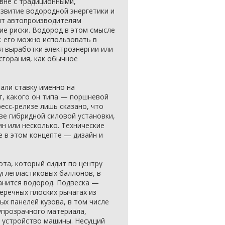
вне с традиционными,
звитие водородной энергетики и
ит автопроизводителям
е риски. Водород в этом смысле
: его можно использовать в
я выработки электроэнергии или
сгорания, как обычное
лали ставку именно на
т, какого он типа — поршневой
ресс-релизе лишь сказано, что
е гибридной силовой установки,
ин или несколько. Технические
е в этом концепте — дизайн и
ота, который сидит по центру
углепластиковых баллонов, в
анится водород. Подвеска —
еречных плоских рычагах из
ых панелей кузова, в том числе
упрозрачного материала,
 устройство машины. Несущий