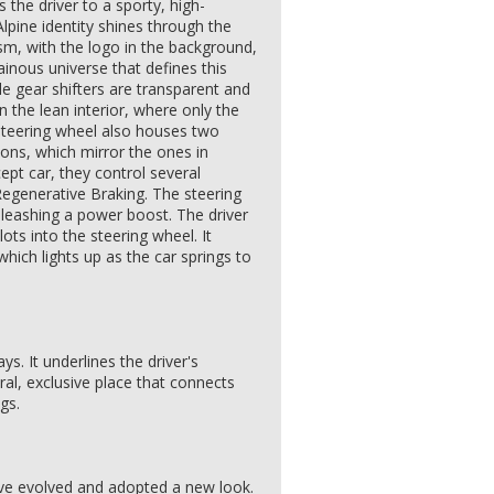
 the driver to a sporty, high-
lpine identity shines through the
sm, with the logo in the background,
inous universe that defines this
le gear shifters are transparent and
n the lean interior, where only the
steering wheel also houses two
tions, which mirror the ones in
pt car, they control several
Regenerative Braking. The steering
leashing a power boost. The driver
ots into the steering wheel. It
hich lights up as the car springs to
ys. It underlines the driver's
tral, exclusive place that connects
gs.
ave evolved and adopted a new look.