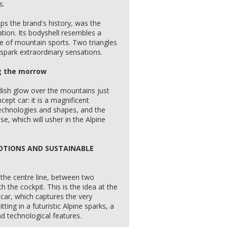
s.
ps the brand's history, was the
ion. Its bodyshell resembles a
e of mountain sports. Two triangles
 spark extraordinary sensations.
g the morrow
dish glow over the mountains just
cept car: it is a magnificent
echnologies and shapes, and the
ase, which will usher in the Alpine
MOTIONS AND SUSTAINABLE
on the centre line, between two
the cockpit. This is the idea at the
car, which captures the very
ting in a futuristic Alpine sparks, a
nd technological features.