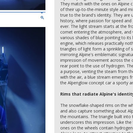
They match with the ones on Alpine c
of their up-to-the-minute style and m
true to the brand's identity. They are 
history, where passion for speed and
ever. The light stream starts at the fr
comet entering the atmosphere, and w
various shades of blue pointing to it
engine, which releases practically not
triangles of light form a sprinkling of
mirroring Alpine's emblematic signatur
impression of movement across the car
rear point to the use of hydrogen. Th
a purpose, venting the steam from th
with the air, a blue stream emerges f
the Alpenglow concept car a sporty a
Rims that radiate Alpine's identit
The snowflake-shaped rims on the whe
and also capture something about Alpi
the mountains. The triangle built into
underscores this impression. Like the 
ones on the wheels contain hydrogen 