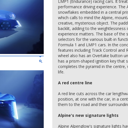
LMP1 (Endurance) racing cars. It treats
performance driving experience. The A
snowflakes embedded in a central pri
which calls to mind the Alpine, mounta
creative, mysterious object. The padd
backlit, adding to the weightlessness i
experience matters. The base of the 
selectors for the various built-in func
Formula 1 and LMP1 cars. In the conce
features including Track Control and 
wheel also has an Overtake button un
has a prism-shaped ignition key that sl
completes the pyramid in the centre, w
life.
A red centre line
A red line cuts across the car lengthwa
position, at one with the car, in a cen
them to the road and their surroundin
Alpine's new signature lights
Alpine Alpenglow's signature lights h