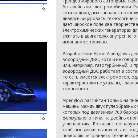
трендов мирового автопрома нара
батарейными электромобилями. Ра
сети водородных заправок позвол
диверсифицировать технологически
даёт широкое поле два творчества
электрохимических генераторах дл
сжигать в двигателях внутреннего 
ископаемое топливо.
Разработчики Alpine Alpenglow сде
водородный ДВС, хотя и не говоря
или, например, газотурбинный. В п
водородный ДВС работает в состав
то есть имеется электромотор, од
характеристики не указаны, главно
компоновка.
Alpenglow рассчитан только на пил
машины между двух пулеобразных 
которых под давлением 700 бар хр
формульного типа, на двойных поп
углепластика. Большинство наружн
колёсные диски, выполнены из пол
позволяющего видеть техническое