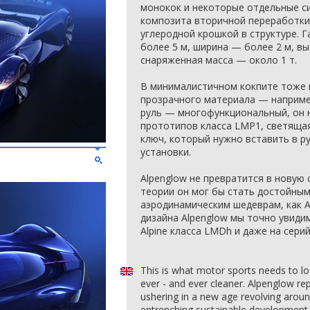
монокок и некоторые отдельные с
композита вторичной переработки,
углеродной крошкой в структуре. 
более 5 м, ширина — более 2 м, в
снаряженная масса — около 1 т.
В минималистичном кокпите тоже 
прозрачного материала — например
руль — многофункциональный, он 
прототипов класса LMP1, светяща
ключ, который нужно вставить в р
установки.
Alpenglow не превратится в новую 
теории он мог бы стать достойны
аэродинамическим шедеврам, как As
дизайна Alpenglow мы точно увиди
Alpine класса LMDh и даже на сери
This is what motor sports needs to lo
ever - and ever cleaner. Alpenglow repr
ushering in a new age revolving arou
entrenching sustainable development 