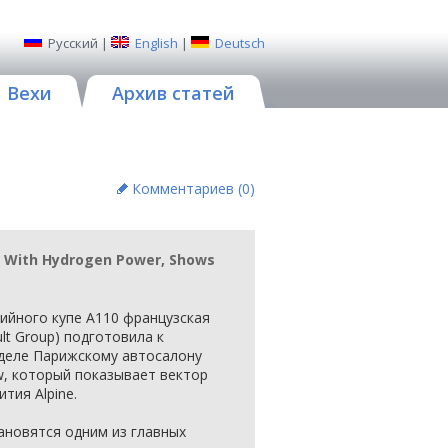
Русский
|
English
|
Deutsch
Вехи
Архив статей
Комментариев (
0
)
s With Hydrogen Power, Shows
рийного купе A110 французская
ult Group) подготовила к
деле Парижскому автосалону
w, который показывает вектор
тия Alpine.
ановятся одним из главных