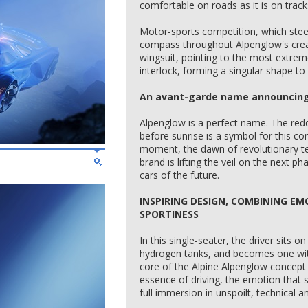
comfortable on roads as it is on track
Motor-sports competition, which stee
compass throughout Alpenglow's creat
wingsuit, pointing to the most extrem
interlock, forming a singular shape to
An avant-garde name announcin
Alpenglow is a perfect name. The red
before sunrise is a symbol for this con
moment, the dawn of revolutionary t
brand is lifting the veil on the next ph
cars of the future.
INSPIRING DESIGN, COMBINING E
SPORTINESS
In this single-seater, the driver sits 
hydrogen tanks, and becomes one with 
core of the Alpine Alpenglow concept 
essence of driving, the emotion that sit
full immersion in unspoilt, technical a