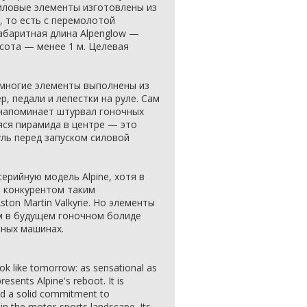
иловые элементы изготовлены из
 то есть с перемолотой
Габаритная длина Alpenglow —
ысота — менее 1 м. Целевая
многие элементы выполнены из
, педали и лепестки на руле. Сам
напоминает штурвал гоночных
яся пирамида в центре — это
уль перед запуском силовой
серийную модель Alpine, хотя в
м конкурентом таким
ton Martin Valkyrie. Но элементы
м в будущем гоночном болиде
йных машинах.
ok like tomorrow: as sensational as
esents Alpine's reboot. It is
nd a solid commitment to
in the motor-sports landscape. Its