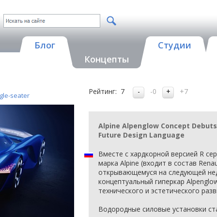
Блог
Студии
Концепты
Рейтинг:
7
-0
+7
gle-seater
Alpine Alpenglow Concept Debut
Future Design Language
Вместе с хардкорной версией R се
марка Alpine (входит в состав Rena
открывающемуся на следующей не
концептуальный гиперкар Alpenglo
технического и эстетического разви
Водородные силовые установки ст