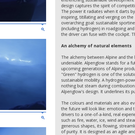
design captures the spirit of competiti
The power it radiates when it darts by 
inspiring, titillating and verging on the 
overarching goal: sustainable sportin
(including hydrogen) in roadgoing and
the driver can fuse with the cockpit. T
An alchemy of natural elements
The alchemy between Alpine and the lo
undeniable. Alpenglow stands for a fu
upcoming generations of Alpine produ
"Green" hydrogen is one of the solutio
sustainable mobility. A hydrogen-powe
nothing but steam during combustion. 
Alpenglow's design. It underlines its p
The colours and materials are also ev
the future will look like: emotion and 
drivers to a one-of-a-kind, real exper
such as fire, water, ice, wind and stea
generous shapes, its flowing, streamli
of purity. It is designed as an agile an