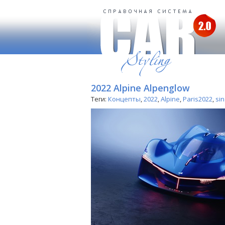
2022 Alpine Alpenglow
Теги:
Концепты
,
2022
,
Alpine
,
Paris2022
,
sin