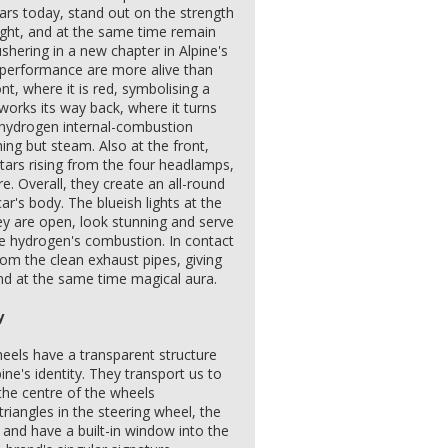
ars today, stand out on the strength
ight, and at the same time remain
ushering in a new chapter in Alpine's
 performance are more alive than
ont, where it is red, symbolising a
orks its way back, where it turns
s hydrogen internal-combustion
hing but steam. Also at the front,
 stars rising from the four headlamps,
e. Overall, they create an all-round
's body. The blueish lights at the
ey are open, look stunning and serve
e hydrogen's combustion. In contact
rom the clean exhaust pipes, giving
nd at the same time magical aura.
y
els have a transparent structure
ne's identity. They transport us to
 the centre of the wheels
triangles in the steering wheel, the
and have a built-in window into the