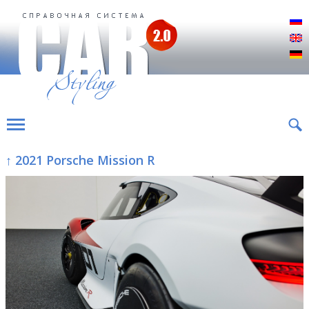
Р
E
D
↑ 2021 Porsche Mission R