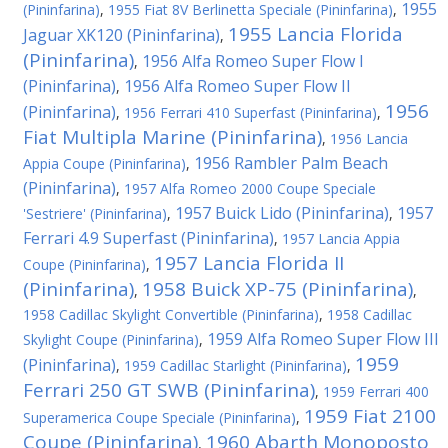
1955
(Pininfarina)
,
1955 Fiat 8V Berlinetta Speciale (Pininfarina)
,
1955 Lancia Florida
Jaguar XK120 (Pininfarina)
,
(Pininfarina)
1956 Alfa Romeo Super Flow I
,
(Pininfarina)
1956 Alfa Romeo Super Flow II
,
1956
(Pininfarina)
,
1956 Ferrari 410 Superfast (Pininfarina)
,
Fiat Multipla Marine (Pininfarina)
,
1956 Lancia
1956 Rambler Palm Beach
Appia Coupe (Pininfarina)
,
(Pininfarina)
,
1957 Alfa Romeo 2000 Coupe Speciale
1957 Buick Lido (Pininfarina)
1957
'Sestriere' (Pininfarina)
,
,
Ferrari 4.9 Superfast (Pininfarina)
,
1957 Lancia Appia
1957 Lancia Florida II
Coupe (Pininfarina)
,
(Pininfarina)
1958 Buick XP-75 (Pininfarina)
,
,
1958 Cadillac Skylight Convertible (Pininfarina)
,
1958 Cadillac
1959 Alfa Romeo Super Flow III
Skylight Coupe (Pininfarina)
,
1959
(Pininfarina)
,
1959 Cadillac Starlight (Pininfarina)
,
Ferrari 250 GT SWB (Pininfarina)
,
1959 Ferrari 400
1959 Fiat 2100
Superamerica Coupe Speciale (Pininfarina)
,
Coupe (Pininfarina)
1960 Abarth Monoposto
,