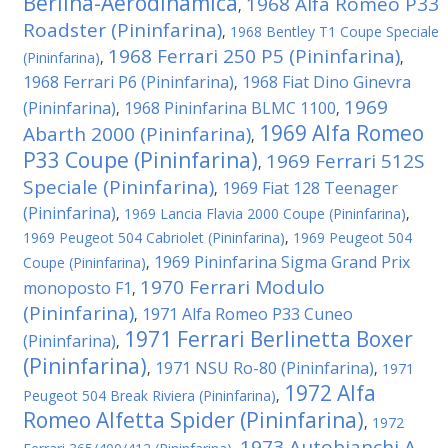
Berlina-Aerodinamica
1968 Alfa Romeo P33
,
Roadster (Pininfarina)
,
1968 Bentley T1 Coupe Speciale
1968 Ferrari 250 P5 (Pininfarina)
(Pininfarina)
,
,
1968 Ferrari P6 (Pininfarina)
1968 Fiat Dino Ginevra
,
1969
(Pininfarina)
1968 Pininfarina BLMC 1100
,
,
1969 Alfa Romeo
Abarth 2000 (Pininfarina)
,
P33 Coupe (Pininfarina)
1969 Ferrari 512S
,
Speciale (Pininfarina)
1969 Fiat 128 Teenager
,
(Pininfarina)
,
1969 Lancia Flavia 2000 Coupe (Pininfarina)
,
1969 Peugeot 504 Cabriolet (Pininfarina)
,
1969 Peugeot 504
1969 Pininfarina Sigma Grand Prix
Coupe (Pininfarina)
,
1970 Ferrari Modulo
monoposto F1
,
(Pininfarina)
1971 Alfa Romeo P33 Cuneo
,
1971 Ferrari Berlinetta Boxer
(Pininfarina)
,
(Pininfarina)
1971 NSU Ro-80 (Pininfarina)
,
,
1971
1972 Alfa
Peugeot 504 Break Riviera (Pininfarina)
,
Romeo Alfetta Spider (Pininfarina)
,
1972
1973 Autobianchi A