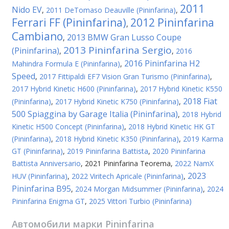
2011
Nido EV
,
2011 DeTomaso Deauville (Pininfarina)
,
Ferrari FF (Pininfarina)
2012 Pininfarina
,
Cambiano
2013 BMW Gran Lusso Coupe
,
2013 Pininfarina Sergio
(Pininfarina)
,
,
2016
2016 Pininfarina H2
Mahindra Formula E (Pininfarina)
,
Speed
,
2017 Fittipaldi EF7 Vision Gran Turismo (Pininfarina)
,
2017 Hybrid Kinetic H600 (Pininfarina)
,
2017 Hybrid Kinetic K550
2018 Fiat
(Pininfarina)
,
2017 Hybrid Kinetic K750 (Pininfarina)
,
500 Spiaggina by Garage Italia (Pininfarina)
,
2018 Hybrid
Kinetic H500 Concept (Pininfarina)
,
2018 Hybrid Kinetic HK GT
(Pininfarina)
,
2018 Hybrid Kinetic K350 (Pininfarina)
,
2019 Karma
GT (Pininfarina)
,
2019 Pininfarina Battista
,
2020 Pininfarina
Battista Anniversario
,
2021 Pininfarina Teorema
,
2022 NamX
2023
HUV (Pininfarina)
,
2022 Viritech Apricale (Pininfarina)
,
Pininfarina B95
,
2024 Morgan Midsummer (Pininfarina)
,
2024
Pininfarina Enigma GT
,
2025 Vittori Turbio (Pininfarina)
Автомобили марки
Pininfarina