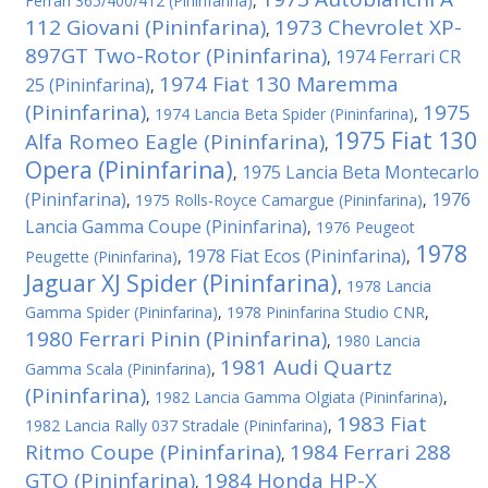
Ferrari 365/400/412 (Pininfarina)
,
112 Giovani (Pininfarina)
1973 Chevrolet XP-
,
897GT Two-Rotor (Pininfarina)
1974 Ferrari CR
,
1974 Fiat 130 Maremma
25 (Pininfarina)
,
(Pininfarina)
1975
,
1974 Lancia Beta Spider (Pininfarina)
,
1975 Fiat 130
Alfa Romeo Eagle (Pininfarina)
,
Opera (Pininfarina)
1975 Lancia Beta Montecarlo
,
(Pininfarina)
1976
,
1975 Rolls-Royce Camargue (Pininfarina)
,
Lancia Gamma Coupe (Pininfarina)
,
1976 Peugeot
1978
1978 Fiat Ecos (Pininfarina)
Peugette (Pininfarina)
,
,
Jaguar XJ Spider (Pininfarina)
,
1978 Lancia
Gamma Spider (Pininfarina)
,
1978 Pininfarina Studio CNR
,
1980 Ferrari Pinin (Pininfarina)
,
1980 Lancia
1981 Audi Quartz
Gamma Scala (Pininfarina)
,
(Pininfarina)
,
1982 Lancia Gamma Olgiata (Pininfarina)
,
1983 Fiat
1982 Lancia Rally 037 Stradale (Pininfarina)
,
Ritmo Coupe (Pininfarina)
1984 Ferrari 288
,
GTO (Pininfarina)
1984 Honda HP-X
,