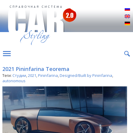
Р
E
D
2021 Pininfarina Teorema
Теги:
Студии
,
2021
,
Pininfarina
,
Designed/Built by Pininfarina
,
autonomous