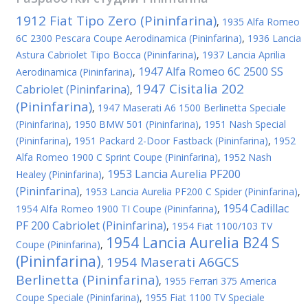
1912 Fiat Tipo Zero (Pininfarina)
,
1935 Alfa Romeo
6C 2300 Pescara Coupe Aerodinamica (Pininfarina)
,
1936 Lancia
Astura Cabriolet Tipo Bocca (Pininfarina)
,
1937 Lancia Aprilia
1947 Alfa Romeo 6C 2500 SS
Aerodinamica (Pininfarina)
,
1947 Cisitalia 202
Cabriolet (Pininfarina)
,
(Pininfarina)
,
1947 Maserati A6 1500 Berlinetta Speciale
(Pininfarina)
,
1950 BMW 501 (Pininfarina)
,
1951 Nash Special
(Pininfarina)
,
1951 Packard 2-Door Fastback (Pininfarina)
,
1952
Alfa Romeo 1900 C Sprint Coupe (Pininfarina)
,
1952 Nash
1953 Lancia Aurelia PF200
Healey (Pininfarina)
,
(Pininfarina)
,
1953 Lancia Aurelia PF200 C Spider (Pininfarina)
,
1954 Cadillac
1954 Alfa Romeo 1900 TI Coupe (Pininfarina)
,
PF 200 Cabriolet (Pininfarina)
,
1954 Fiat 1100/103 TV
1954 Lancia Aurelia B24 S
Coupe (Pininfarina)
,
(Pininfarina)
1954 Maserati A6GCS
,
Berlinetta (Pininfarina)
,
1955 Ferrari 375 America
Coupe Speciale (Pininfarina)
,
1955 Fiat 1100 TV Speciale