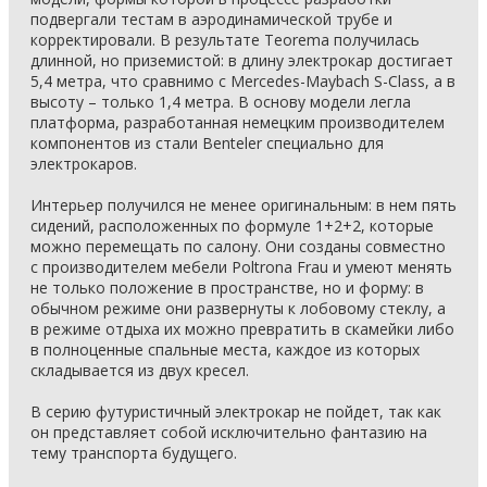
подвергали тестам в аэродинамической трубе и
корректировали. В результате Teorema получилась
длинной, но приземистой: в длину электрокар достигает
5,4 метра, что сравнимо с Mercedes-Maybach S-Class, а в
высоту – только 1,4 метра. В основу модели легла
платформа, разработанная немецким производителем
компонентов из стали Benteler специально для
электрокаров.
Интерьер получился не менее оригинальным: в нем пять
сидений, расположенных по формуле 1+2+2, которые
можно перемещать по салону. Они созданы совместно
с производителем мебели Poltrona Frau и умеют менять
не только положение в пространстве, но и форму: в
обычном режиме они развернуты к лобовому стеклу, а
в режиме отдыха их можно превратить в скамейки либо
в полноценные спальные места, каждое из которых
складывается из двух кресел.
В серию футуристичный электрокар не пойдет, так как
он представляет собой исключительно фантазию на
тему транспорта будущего.