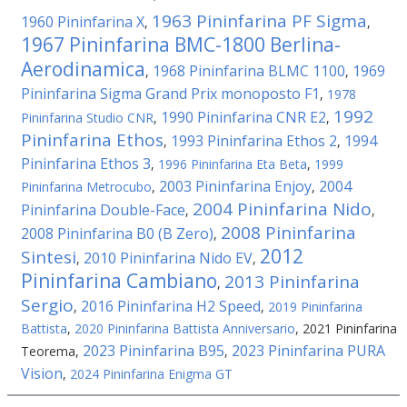
1963 Pininfarina PF Sigma
1960 Pininfarina X
,
,
1967 Pininfarina BMC-1800 Berlina-
Aerodinamica
1968 Pininfarina BLMC 1100
1969
,
,
Pininfarina Sigma Grand Prix monoposto F1
,
1978
1992
1990 Pininfarina CNR E2
Pininfarina Studio CNR
,
,
Pininfarina Ethos
1993 Pininfarina Ethos 2
1994
,
,
Pininfarina Ethos 3
,
1996 Pininfarina Eta Beta
,
1999
2003 Pininfarina Enjoy
2004
Pininfarina Metrocubo
,
,
2004 Pininfarina Nido
Pininfarina Double-Face
,
,
2008 Pininfarina
2008 Pininfarina B0 (B Zero)
,
2012
Sintesi
2010 Pininfarina Nido EV
,
,
Pininfarina Cambiano
2013 Pininfarina
,
Sergio
2016 Pininfarina H2 Speed
,
,
2019 Pininfarina
Battista
,
2020 Pininfarina Battista Anniversario
,
2021 Pininfarina
2023 Pininfarina B95
2023 Pininfarina PURA
Teorema
,
,
Vision
,
2024 Pininfarina Enigma GT