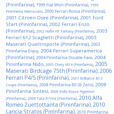
(Pininfarina)
1999 Fiat Wish (Pininfarina)
,
,
1999
2000 Ferrari Rossa (Pininfarina)
Pininfarina Metrocubo
,
,
2001 Citroen Osee (Pininfarina)
2001 Ford
,
Start (Pininfarina)
2002 Ferrari Enzo
,
(Pininfarina)
2003
,
2002 Hafei HF Fantasy (Pininfarina)
,
Ferrari 612 Scaglietti (Pininfarina)
2003
,
Maserati Quattroporte (Pininfarina)
2003
,
2004 Ferrari Superamerica
Pininfarina Enjoy
,
(Pininfarina)
2004
2004 Pininfarina Double-Face
,
,
2005
Pininfarina Nido
,
2005 Chery M14 (Pininfarina)
,
Maserati Birdcage 75th (Pininfarina)
2006
,
Ferrari P4/5 (Pininfarina)
,
2007 Brilliance BC3
2008
2008 Pininfarina B0 (B Zero)
Coupe (Pininfarina)
,
,
Pininfarina Sintesi
,
2008 Rolls-Royce Hyperion
2010 Alfa
(Pininfarina)
,
2009 Tata Pr1ma (Pininfarina)
,
Romeo 2uettottanta (Pininfarina)
2010
,
Lancia Stratos (Pininfarina)
2010 Pininfarina
,