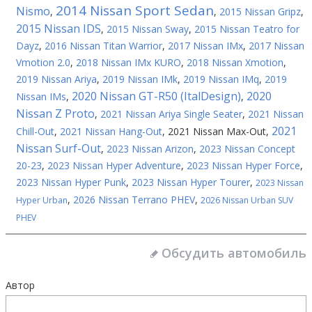
2014 Nissan Sport Sedan
Nismo
,
,
2015 Nissan Gripz
,
2015 Nissan IDS
,
2015 Nissan Sway
,
2015 Nissan Teatro for
Dayz
,
2016 Nissan Titan Warrior
,
2017 Nissan IMx
,
2017 Nissan
Vmotion 2.0
,
2018 Nissan IMx KURO
,
2018 Nissan Xmotion
,
2019 Nissan Ariya
,
2019 Nissan IMk
,
2019 Nissan IMq
,
2019
2020 Nissan GT-R50 (ItalDesign)
2020
Nissan IMs
,
,
Nissan Z Proto
,
2021 Nissan Ariya Single Seater
,
2021 Nissan
2021
Chill-Out
,
2021 Nissan Hang-Out
,
2021 Nissan Max-Out
,
Nissan Surf-Out
,
2023 Nissan Arizon
,
2023 Nissan Concept
20-23
,
2023 Nissan Hyper Adventure
,
2023 Nissan Hyper Force
,
2023 Nissan Hyper Punk
,
2023 Nissan Hyper Tourer
,
2023 Nissan
,
2026 Nissan Terrano PHEV
,
Hyper Urban
2026 Nissan Urban SUV
PHEV
Обсудить автомобиль
Автор