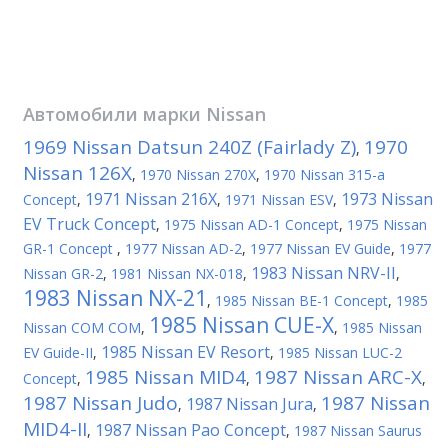
Автомобили марки
Nissan
1969 Nissan Datsun 240Z (Fairlady Z)
1970
,
Nissan 126X
,
1970 Nissan 270X
,
1970 Nissan 315-a
1971 Nissan 216X
1973 Nissan
Concept
,
,
1971 Nissan ESV
,
EV Truck Concept
,
1975 Nissan AD-1 Concept
,
1975 Nissan
GR-1 Concept
,
1977 Nissan AD-2
,
1977 Nissan EV Guide
,
1977
1983 Nissan NRV-II
Nissan GR-2
,
1981 Nissan NX-018
,
,
1983 Nissan NX-21
,
1985 Nissan BE-1 Concept
,
1985
1985 Nissan CUE-X
Nissan COM COM
,
,
1985 Nissan
1985 Nissan EV Resort
EV Guide-II
,
,
1985 Nissan LUC-2
1985 Nissan MID4
1987 Nissan ARC-X
Concept
,
,
,
1987 Nissan Judo
1987 Nissan
1987 Nissan Jura
,
,
MID4-II
1987 Nissan Pao Concept
,
,
1987 Nissan Saurus