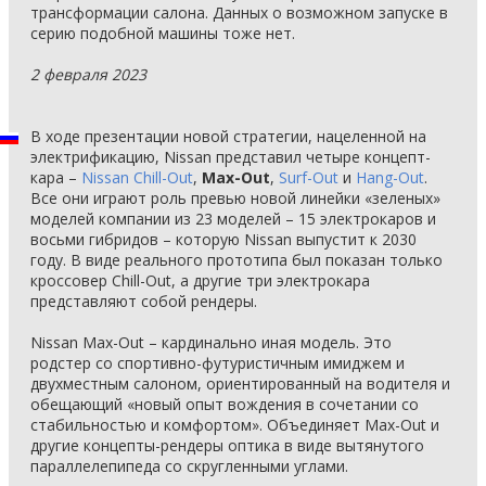
трансформации салона. Данных о возможном запуске в
серию подобной машины тоже нет.
2 февраля 2023
В ходе презентации новой стратегии, нацеленной на
электрификацию, Nissan представил четыре концепт-
кара –
Nissan Chill-Out
,
Max-Out
,
Surf-Out
и
Hang-Out
.
Все они играют роль превью новой линейки «зеленых»
моделей компании из 23 моделей – 15 электрокаров и
восьми гибридов – которую Nissan выпустит к 2030
году. В виде реального прототипа был показан только
кроссовер Chill-Out, а другие три электрокара
представляют собой рендеры.
Nissan Max-Out – кардинально иная модель. Это
родстер со спортивно-футуристичным имиджем и
двухместным салоном, ориентированный на водителя и
обещающий «новый опыт вождения в сочетании со
стабильностью и комфортом». Объединяет Max-Out и
другие концепты-рендеры оптика в виде вытянутого
параллелепипеда со скругленными углами.