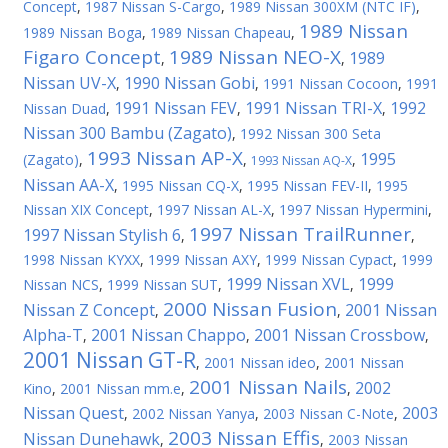
Concept
,
1987 Nissan S-Cargo
,
1989 Nissan 300XM (NTC IF)
,
1989 Nissan
1989 Nissan Boga
,
1989 Nissan Chapeau
,
Figaro Concept
1989 Nissan NEO-X
1989
,
,
Nissan UV-X
1990 Nissan Gobi
,
,
1991 Nissan Cocoon
,
1991
1991 Nissan FEV
1991 Nissan TRI-X
1992
Nissan Duad
,
,
,
Nissan 300 Bambu (Zagato)
,
1992 Nissan 300 Seta
1993 Nissan AP-X
1995
(Zagato)
,
,
,
1993 Nissan AQ-X
Nissan AA-X
,
1995 Nissan CQ-X
,
1995 Nissan FEV-II
,
1995
Nissan XIX Concept
,
1997 Nissan AL-X
,
1997 Nissan Hypermini
,
1997 Nissan TrailRunner
1997 Nissan Stylish 6
,
,
1998 Nissan KYXX
,
1999 Nissan AXY
,
1999 Nissan Cypact
,
1999
1999 Nissan XVL
1999
Nissan NCS
,
1999 Nissan SUT
,
,
2000 Nissan Fusion
Nissan Z Concept
2001 Nissan
,
,
Alpha-T
2001 Nissan Chappo
2001 Nissan Crossbow
,
,
,
2001 Nissan GT-R
,
2001 Nissan ideo
,
2001 Nissan
2001 Nissan Nails
2002
Kino
,
2001 Nissan mm.e
,
,
Nissan Quest
2003
,
2002 Nissan Yanya
,
2003 Nissan C-Note
,
2003 Nissan Effis
Nissan Dunehawk
,
,
2003 Nissan