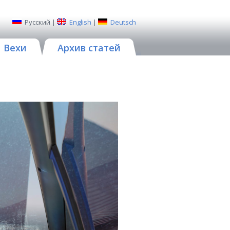
Русский
|
English
|
Deutsch
Вехи
Архив статей