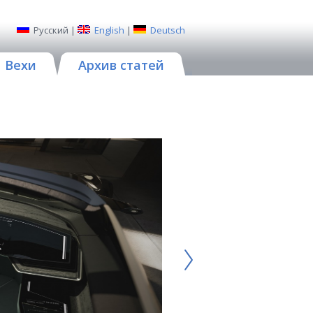
Русский
|
English
|
Deutsch
Вехи
Архив статей