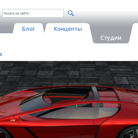
Блог
Концепты
Студии
a