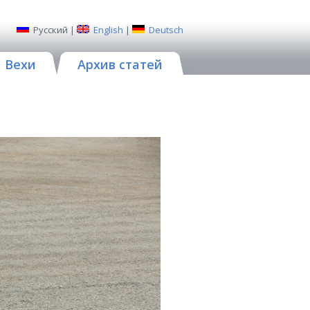
Русский
|
English
|
Deutsch
Вехи
Архив статей