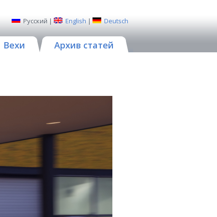
Русский
|
English
|
Deutsch
Вехи
Архив статей