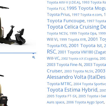
Toyota AXV-V (I.DE.A)
,
1993 Toyota R
1995 Toyota Mogu
Toyota FLV
,
Toyota Prius
1
,
1997 Toyota e.com
,
Toyota Funcoupe
,
1997 Toyota
Toyota Celica Cruising D
Toyota NCSV
,
1999 Toyota Opa
,
1999
2001 To
Will Vi
,
1999 Toyota XYR
,
2001 Toyota Ist
Toyota FXS
2
,
,
RSC
2001 Toyota VM180 (Zagat
,
Will-VC
,
,
200
2002 Toyota ccX (Coggiola)
2003 Toyota Fine-N
2003 Toyota
,
Cruiser
2003
,
2003 Toyota NLSV
,
Alessandro Volta (ItalDes
Toyota MTRC
,
2004 Toyota Sportiv
Toyota Estima Hybrid
,
200
2005 Toyota FT-SX
,
2005 Toyota i-Sw
Auris space
,
2006 Toyota Aygo Sport
,