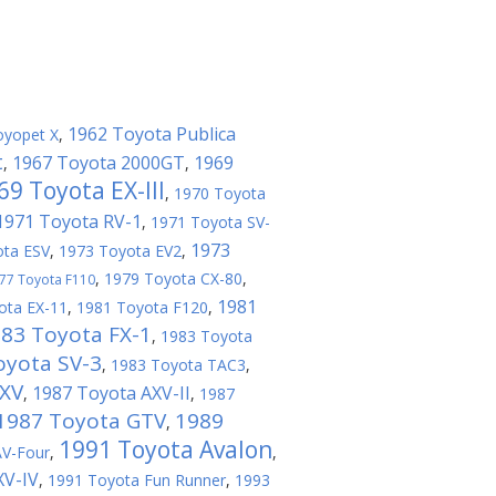
1962 Toyota Publica
oyopet X
,
t
1967 Toyota 2000GT
1969
,
,
69 Toyota EX-III
,
1970 Toyota
1971 Toyota RV-1
,
1971 Toyota SV-
1973
ota ESV
,
1973 Toyota EV2
,
,
1979 Toyota CX-80
,
77 Toyota F110
1981
ota EX-11
,
1981 Toyota F120
,
83 Toyota FX-1
,
1983 Toyota
oyota SV-3
,
1983 Toyota TAC3
,
FXV
1987 Toyota AXV-II
,
,
1987
1987 Toyota GTV
1989
,
1991 Toyota Avalon
AV-Four
,
,
XV-IV
,
1991 Toyota Fun Runner
,
1993