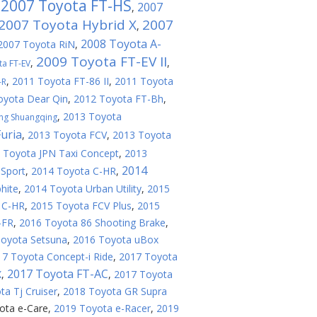
2007 Toyota FT-HS
2007
,
,
2007 Toyota Hybrid X
2007
,
2008 Toyota A-
2007 Toyota RiN
,
2009 Toyota FT-EV II
,
,
ta FT-EV
,
2011 Toyota FT-86 II
,
2011 Toyota
-R
oyota Dear Qin
,
2012 Toyota FT-Bh
,
,
2013 Toyota
ng Shuangqing
uria
,
2013 Toyota FCV
,
2013 Toyota
 Toyota JPN Taxi Concept
,
2013
2014
Sport
,
2014 Toyota C-HR
,
hite
,
2014 Toyota Urban Utility
,
2015
 C-HR
,
2015 Toyota FCV Plus
,
2015
-FR
,
2016 Toyota 86 Shooting Brake
,
oyota Setsuna
,
2016 Toyota uBox
7 Toyota Concept-i Ride
,
2017 Toyota
2017 Toyota FT-AC
X
,
,
2017 Toyota
a Tj Cruiser
,
2018 Toyota GR Supra
ota e-Care
,
2019 Toyota e-Racer
,
2019