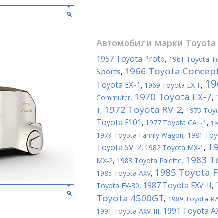
Автомобили марки
Toyota
1957 Toyota Proto
,
1961 Toyota T
1966 Toyota Concep
Sports
,
19
Toyota EX-1
,
1969 Toyota EX-II
,
1970 Toyota EX-7
Commuter
,
,
1972 Toyota RV-2
1
,
,
1973 Toy
Toyota F101
,
1977 Toyota CAL-1
,
19
1979 Toyota Family Wagon
,
1981 Toy
19
Toyota SV-2
,
1982 Toyota MX-1
,
1983 T
MX-2
,
1983 Toyota Palette
,
1985 Toyota 
1985 Toyota AXV
,
1987 Toyota FXV-II
Toyota EV-30
,
,
Toyota 4500GT
,
1989 Toyota R
1991 Toyota A
1991 Toyota AXV-III
,