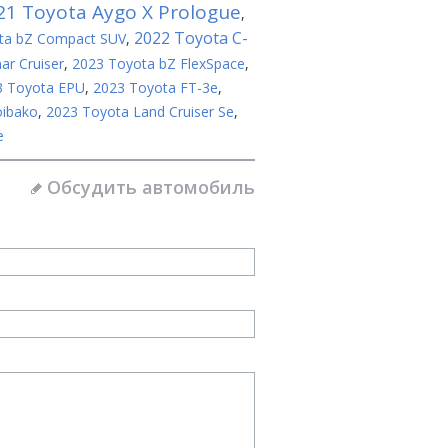
21 Toyota Aygo X Prologue
,
2022 Toyota C-
ta bZ Compact SUV
,
ar Cruiser
,
2023 Toyota bZ FlexSpace
,
3 Toyota EPU
,
2023 Toyota FT-3e
,
oibako
,
2023 Toyota Land Cruiser Se
,
e
Обсудить автомобиль