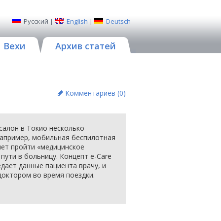
Русский
|
English
|
Deutsch
Вехи
Архив статей
Комментариев (
0
)
салон в Токио несколько
например, мобильная беспилотная
яет пройти «медицинское
пути в больницу. Концепт e-Care
дает данные пациента врачу, и
доктором во время поездки.