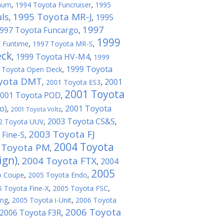
aum
,
1994 Toyota Funcruiser
,
1995
ls
1995 Toyota MR-J
1995
,
,
1997
997 Toyota Funcargo
,
1999
 Funtime
,
1997 Toyota MR-S
,
eck
1999 Toyota HV-M4
,
,
1999
1999 Toyota
 Toyota Open Deck
,
yota DMT
2001
,
2001 Toyota ES3
,
2001 Toyota
001 Toyota POD
,
o)
2001 Toyota
,
,
2001 Toyota Voltz
2003 Toyota CS&S
2 Toyota UUV
,
,
2003 Toyota FJ
 Fine-S
,
2004 Toyota
 Toyota PM
,
ign)
2004 Toyota FTX
2004
,
,
2005
o Coupe
,
2005 Toyota Endo
,
5 Toyota Fine-X
,
2005 Toyota FSC
,
ing
,
2005 Toyota i-Unit
,
2006 Toyota
2006 Toyota
2006 Toyota F3R
,