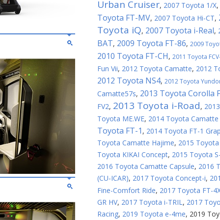
Urban Cruiser
,
2007 Toyota 1/X
Toyota FT-MV
,
2007 Toyota Hi-CT
,
Toyota iQ
2007 Toyota i-Real
,
,
BAT
2009 Toyota FT-86
,
,
2009 Toyo
2010 Toyota FT-CH
,
2011 Toyota FCV
Fun Vii
,
2012 Toyota Camatte
,
2012 T
2012 Toyota NS4
,
2012 Toyota Yundo
2013 Toyota Corolla F
Camatte57s
,
2013 Toyota i-Road
FV2
,
,
2013
Toyota ME.WE
,
2014 Toyota Camatte 
Toyota FT-1
,
2014 Toyota FT-1 Grap
Toyota Camatte Hajime
,
2015 Toyota
Toyota KIKAI Concept
,
2015 Toyota S
2016 Toyota Camatte Capsule
,
2016 T
(CU-ICAR)
,
2017 Toyota Concept-i
,
201
Fine-Comfort Ride
,
2017 Toyota FT-4
GR HV
,
2017 Toyota i-TRIL
,
2017 Toyot
Racing
,
2019 Toyota e-4me
,
2019 Toy