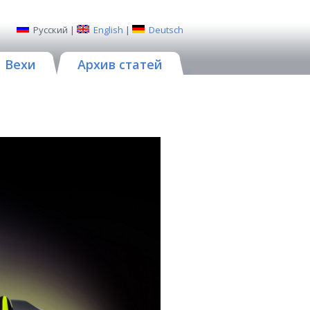
Русский
|
English
|
Deutsch
Вехи
Архив статей