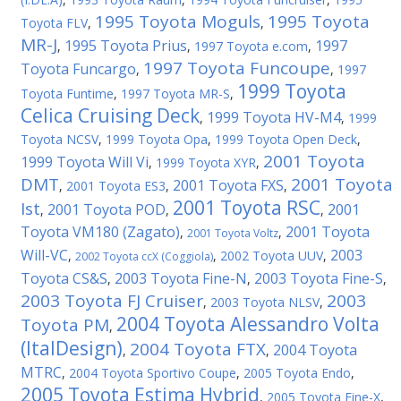
1995 Toyota Moguls
1995 Toyota
Toyota FLV
,
,
MR-J
1995 Toyota Prius
1997
,
,
1997 Toyota e.com
,
1997 Toyota Funcoupe
Toyota Funcargo
,
,
1997
1999 Toyota
Toyota Funtime
,
1997 Toyota MR-S
,
Celica Cruising Deck
1999 Toyota HV-M4
,
,
1999
Toyota NCSV
,
1999 Toyota Opa
,
1999 Toyota Open Deck
,
2001 Toyota
1999 Toyota Will Vi
,
1999 Toyota XYR
,
DMT
2001 Toyota
2001 Toyota FXS
,
2001 Toyota ES3
,
,
2001 Toyota RSC
Ist
2001 Toyota POD
2001
,
,
,
Toyota VM180 (Zagato)
2001 Toyota
,
,
2001 Toyota Voltz
Will-VC
2003
,
,
2002 Toyota UUV
,
2002 Toyota ccX (Coggiola)
Toyota CS&S
2003 Toyota Fine-N
2003 Toyota Fine-S
,
,
,
2003 Toyota FJ Cruiser
2003
,
2003 Toyota NLSV
,
2004 Toyota Alessandro Volta
Toyota PM
,
(ItalDesign)
2004 Toyota FTX
2004 Toyota
,
,
MTRC
,
2004 Toyota Sportivo Coupe
,
2005 Toyota Endo
,
2005 Toyota Estima Hybrid
,
2005 Toyota Fine-X
,