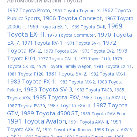
Автомобили марки
Toyota
1957 Toyota Proto
1962 Toyota
,
1961 Toyota Toyopet X
,
1966 Toyota Concept
Publica Sports
1967 Toyota
,
,
1969
2000GT
1969 Toyota EX-1
,
,
1969 Toyota EX-II
,
Toyota EX-III
1970 Toyota
,
1970 Toyota Commuter
,
EX-7
1972
1971 Toyota RV-1
,
,
1971 Toyota SV-1
,
Toyota RV-2
1973
,
1973 Toyota ESV
,
1973 Toyota EV2
,
Toyota F101
,
1977 Toyota CAL-1
,
,
1979
1977 Toyota F110
Toyota CX-80
,
1979 Toyota Family Wagon
,
1981 Toyota EX-11
,
1981 Toyota SV-2
1981 Toyota F120
,
,
1982 Toyota MX-1
,
1983 Toyota FX-1
,
1983 Toyota MX-2
,
1983 Toyota
1983 Toyota SV-3
Palette
,
,
1983 Toyota TAC3
,
1985
1985 Toyota FXV
1987 Toyota AXV-II
Toyota AXV
,
,
,
1987 Toyota
1987 Toyota FXV-II
1987 Toyota EV-30
,
,
GTV
1989 Toyota 4500GT
,
,
1989 Toyota RAV-Four
,
1991 Toyota Avalon
1991
,
1991 Toyota AXV-III
,
Toyota AXV-IV
,
1991 Toyota Fun Runner
,
1993 Toyota AXV-V
(I.DE.A)
,
1993 Toyota Raum
,
1994 Toyota Funcruiser
,
1995