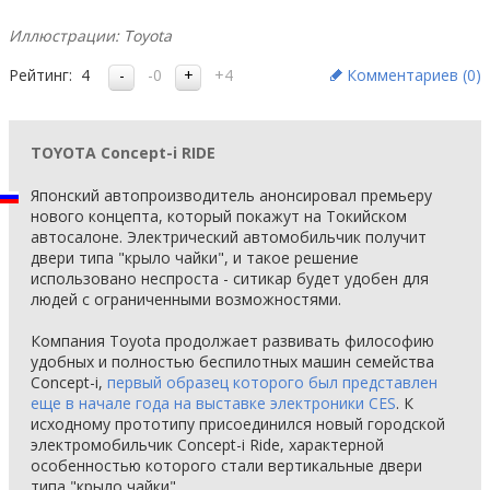
Иллюстрации: Toyota
Рейтинг:
4
-0
+4
Комментариев (
0
)
TOYOTA Concept-i RIDE
Японский автопроизводитель анонсировал премьеру
нового концепта, который покажут на Токийском
автосалоне. Электрический автомобильчик получит
двери типа "крыло чайки", и такое решение
использовано неспроста - ситикар будет удобен для
людей с ограниченными возможностями.
Компания Toyota продолжает развивать философию
удобных и полностью беспилотных машин семейства
Concept-i,
первый образец которого был представлен
еще в начале года на выставке электроники CES
. К
исходному прототипу присоединился новый городской
электромобильчик Concept-i Ride, характерной
особенностью которого стали вертикальные двери
типа "крыло чайки".