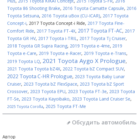
Plus
,
2015 Toyota KIKAI Concept
,
2015 Toyota S-FR
,
2016
Toyota 86 Shooting Brake
,
2016 Toyota Camatte Capsule
,
2016
Toyota Setsuna
,
2016 Toyota uBox (CU-ICAR)
,
2017 Toyota
Concept-i
,
2017 Toyota Concept-i Ride
,
2017 Toyota Fine-
2017 Toyota FT-AC
Comfort Ride
,
2017 Toyota FT-4X
,
,
2017
Toyota GR HV
,
2017 Toyota i-TRIL
,
2017 Toyota Tj Cruiser
,
2018 Toyota GR Supra Racing
,
2019 Toyota e-4me
,
2019
Toyota e-Care
,
2019 Toyota e-Racer
,
2019 Toyota e-Trans
,
2021 Toyota Aygo X Prologue
2019 Toyota LQ
,
,
2021 Toyota Toyota bZ4X
,
2022 Toyota bZ Compact SUV
,
2022 Toyota C-HR Prologue
,
2023 Toyota Baby Lunar
Cruiser
,
2023 Toyota bZ FlexSpace
,
2023 Toyota bZ Sport
Crossover
,
2023 Toyota EPU
,
2023 Toyota FT-3e
,
2023 Toyota
FT-Se
,
2023 Toyota Kayoibako
,
2023 Toyota Land Cruiser Se
,
,
2025 Toyota FT-Me
2025 Toyota Corolla
Обсудить автомобиль
Автор