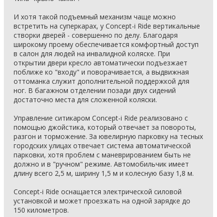
И хотя такой подъемный механизм чаще можно
встретить на суперкарах, у Concept-i Ride вертикальные
створки дверей - совершенно по делу. Благодаря
широкому проему обеспечивается комфортный доступ
в салон для людей на инвалидной коляске. При
открытии двери кресло автоматически подъезжает
поближе ко "входу" и поворачивается, а выдвижная
оттоманка служит дополнительной поддержкой для
ног. В багажном отделении позади двух сидений
достаточно места для сложенной коляски.
Управление ситикаром Concept-i Ride реализовано с
помощью джойстика, который отвечает за повороты,
разгон и торможение. За ювелирную парковку на тесных
городских улицах отвечает система автоматической
парковки, хотя проблем с маневрированием быть не
должно и в "ручном" режиме. Автомобильчик имеет
длину всего 2,5 м, ширину 1,5 м и колесную базу 1,8 м.
Concept-i Ride оснащается электрической силовой
установкой и может проезжать на одной зарядке до
150 километров.