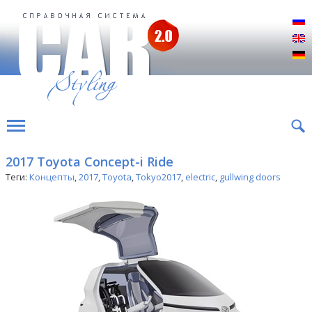
Р
E
D
2017 Toyota Concept-i Ride
Теги:
Концепты
,
2017
,
Toyota
,
Tokyo2017
,
electric
,
gullwing doors