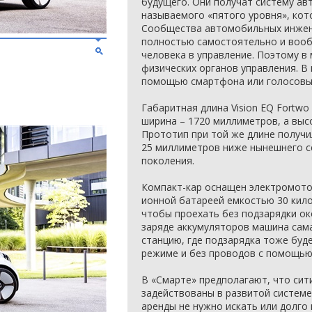
будущего. Они получат систему ав
называемого «пятого уровня», кот
Сообщества автомобильных инжене
полностью самостоятельно и воо
человека в управление. Поэтому в
физических органов управления. В
помощью смартфона или голосовы
Габаритная длина Vision EQ Fortw
ширина – 1720 миллиметров, а выс
Прототип при той же длине получи
25 миллиметров ниже нынешнего с
поколения.
Компакт-кар оснащен электромотор
ионной батареей емкостью 30 кило
чтобы проехать без подзарядки ок
заряде аккумуляторов машина сам
станцию, где подзарядка тоже бу
режиме и без проводов с помощью
В «Смарте» предполагают, что сит
задействованы в развитой системе
аренды не нужно искать или долго 