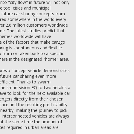
to "city flow" in future will not only
ge too, cities and municipal
r future car sharing concepts from
 hired somewhere in the world every
ver 2.6 million customers worldwide
me. The latest studies predict that
chemes worldwide will have
ne of the factors that make car2go
aring is spontaneous and flexible.
 from or taken back to a specific
where in the designated "home" area.
fortwo concept vehicle demonstrates
uture car sharing even more
efficient. Thanks to swarm
the smart vision EQ fortwo heralds a
ave to look for the next available car
sengers directly from their chosen
nce and the resulting predictability
 nearby, making the journey to pick
he interconnected vehicles are always
d at the same time the amount of
ces required in urban areas are