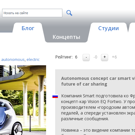
Блог
Студии
Концепты
Рейтинг:
6
-0
+6
,
autonomous
,
electric
Autonomous concept car smart vi
future of car sharing
Компания Smart подготовила ко Ф
концепт-кар Vision EQ Fortwo. У пр
производителем «городским автом
педалей, а спереди установлен экр
различные сообщения.
Новинка – это видение компании т