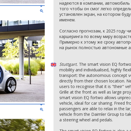
надеются в компании, автомобиль с
того чтобы он смог легко определ
установлен экран, на котором буду
именем.
Согласно прогнозам, к 2025 году 
каршеринга по всему миру возрасте
Примерно к этому же сроку автоп
на рынок полностью автономные а
Stuttgart.
The smart vision EQ fortwo
mobility and individualised, highly flexib
transport: the autonomous concept ve
directly from their chosen location. N
users to recognise that it is "their" v
Grille at the front as well as large pro
smart vision EQ fortwo allows unprece
vehicle, ideal for car sharing. Freed fr
passengers are able to relax in the lar
vehicle from the Daimler Group to take
a steering wheel and pedals.
The smart vision EQ fortwo is also a ca