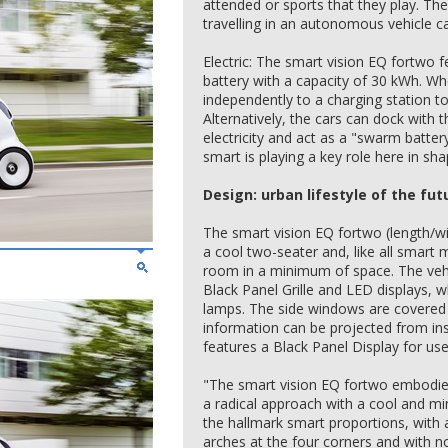
attended or sports that they play. The
travelling in an autonomous vehicle c
Electric: The smart vision EQ fortwo f
battery with a capacity of 30 kWh. Wh
independently to a charging station t
Alternatively, the cars can dock with t
electricity and act as a "swarm battery
smart is playing a key role here in sh
Design: urban lifestyle of the fut
The smart vision EQ fortwo (length/w
a cool two-seater and, like all smar
room in a minimum of space. The ve
Black Panel Grille and LED displays, 
lamps. The side windows are covered 
information can be projected from insi
features a Black Panel Display for user
"The smart vision EQ fortwo embodies t
a radical approach with a cool and mi
the hallmark smart proportions, with
arches at the four corners and with 