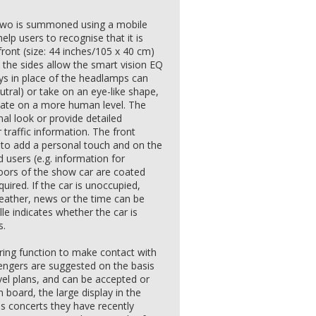
rtwo is summoned using a mobile
elp users to recognise that it is
 front (size: 44 inches/105 x 40 cm)
t the sides allow the smart vision EQ
ys in place of the headlamps can
utral) or take on an eye-like shape,
cate on a more human level. The
al look or provide detailed
traffic information. The front
d to add a personal touch and on the
users (e.g. information for
doors of the show car are coated
quired. If the car is unoccupied,
eather, news or the time can be
lle indicates whether the car is
s.
ing function to make contact with
sengers are suggested on the basis
avel plans, and can be accepted or
board, the large display in the
as concerts they have recently