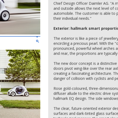
Chief Design Officer Daimler AG. "A mul
and outside allows the next level o
automobile. The customer is able to p
their individual needs."
Exterior: hallmark smart proport
The exterior is like a piece of jewelle
encircling a precious pearl. With the 
pronounced, powerful wheel arches an
and rear, the proportions are typically
The new door concept is a distinctive
doors pivot wing-like over the rear a
creating a fascinating architecture. 
danger of collision with cyclists and p
Rose gold-coloured, three-dimensiona
diffuser allude to the electric drive s
hallmark EQ design. The side windows
The clear, future-oriented exterior des
surfaces and dark-tinted glass surfac