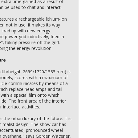
 extra time gained as a result of
an be used to chat and interact.
eatures a rechargeable lithium-ion
en not in use, it makes its way
o load up with new energy.
he power grid inductively, feed in
", taking pressure off the grid.
aping the energy revolution.
ure
idth/height: 2699/1720/1535 mm) is
t models, scores with a maximum of
hicle communicates by means of a
which replace headlamps and tail
with a special film onto which
de. The front area of the interior
 interface activities.
he urban luxury of the future. It is
nimalist design. The show car has
 accentuated, pronounced wheel
no overhang," says Gorden Wagener,