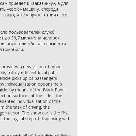
ам приедет к «заказчику», а для
ить «свою» машину, спереди
т выводиться приветствия с его
число пользователей служб
т до 36,7 миллиона человек.
роизводители обещают вывести
втомобили.
 provides a new vision of urban
le, totally efficient local public
hicle picks up its passengers
ew individualisation options help
ehicle: by means of the Black Panel
jection surfaces at the sides, the
dented individualisation of the
om the task of driving, the
ge interior. The show car is the first
 the logical step of dispensing with
r in which all of the individual fields