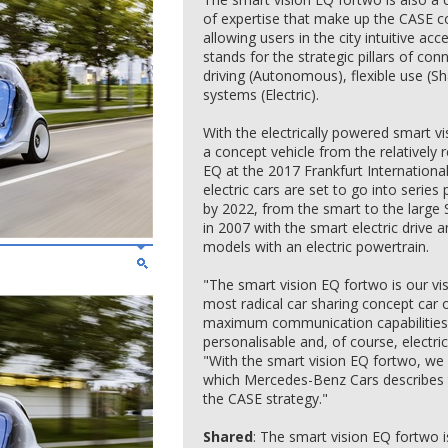
of expertise that make up the CASE c
allowing users in the city intuitive acc
stands for the strategic pillars of c
driving (Autonomous), flexible use (Sh
systems (Electric).
With the electrically powered smart v
a concept vehicle from the relatively
EQ at the 2017 Frankfurt Internation
electric cars are set to go into seri
by 2022, from the smart to the large 
in 2007 with the smart electric drive an
models with an electric powertrain.
"The smart vision EQ fortwo is our visi
most radical car sharing concept car o
maximum communication capabilities,
personalisable and, of course, electr
"With the smart vision EQ fortwo, we 
which Mercedes-Benz Cars describes th
the CASE strategy."
Shared
: The smart vision EQ fortwo i