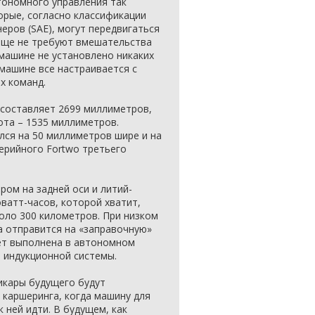
тономного управления так
орые, согласно классификации
ров (SAE), могут передвигаться
бще не требуют вмешательства
 машине не установлено никаких
 машине все настраивается с
х команд.
o составляет 2699 миллиметров,
ота – 1535 миллиметров.
лся на 50 миллиметров шире и на
ерийного Fortwo третьего
ом на задней оси и литий-
ватт-часов, которой хватит,
оло 300 километров. При низком
а отправится на «заправочную»
дет выполнена в автономном
 индукционной системы.
икары будущего будут
 каршеринга, когда машину для
к ней идти. В будущем, как