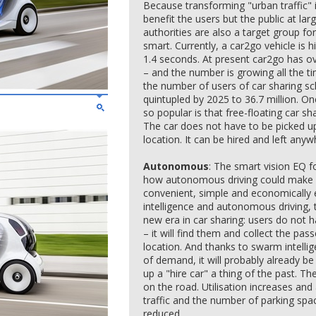
Because transforming "urban traffic" in
benefit the users but the public at lar
authorities are also a target group fo
smart. Currently, a car2go vehicle is
1.4 seconds. At present car2go has o
– and the number is growing all the ti
the number of users of car sharing s
quintupled by 2025 to 36.7 million. O
so popular is that free-floating car sh
The car does not have to be picked up
location. It can be hired and left any
Autonomous
: The smart vision EQ 
how autonomous driving could make f
convenient, simple and economically 
intelligence and autonomous driving, 
new era in car sharing: users do not h
– it will find them and collect the pas
location. And thanks to swarm intellige
of demand, it will probably already be
up a "hire car" a thing of the past. T
on the road. Utilisation increases an
traffic and the number of parking spa
reduced.