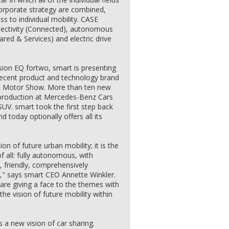
orporate strategy are combined,
ess to individual mobility. CASE
onnectivity (Connected), autonomous
ared & Services) and electric drive
ision EQ fortwo, smart is presenting
 recent product and technology brand
al Motor Show. More than ten new
es production at Mercedes-Benz Cars
SUV. smart took the first step back
d today optionally offers all its
on of future urban mobility; it is the
f all: fully autonomous, with
 friendly, comprehensively
ic," says smart CEO Annette Winkler.
are giving a face to the themes with
e vision of future mobility within
s a new vision of car sharing.