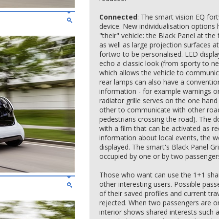
Connected
: The smart vision EQ fo
device. New individualisation options h
"their" vehicle: the Black Panel at the
as well as large projection surfaces a
fortwo to be personalised. LED displa
echo a classic look (from sporty to ne
which allows the vehicle to communi
rear lamps can also have a convention
information - for example warnings or 
radiator grille serves on the one han
other to communicate with other road 
pedestrians crossing the road). The 
with a film that can be activated as re
information about local events, the w
displayed. The smart's Black Panel Gri
occupied by one or by two passenger
Those who want can use the 1+1 shar
other interesting users. Possible pas
of their saved profiles and current tr
rejected. When two passengers are on 
interior shows shared interests such 