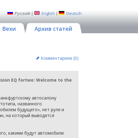
Русский
|
English
|
Deutsch
Вехи
Архив статей
Комментариев (
0
)
sion EQ fortwo: Welcome to the
ранкфуртскому автосалону
ототипа, названного
обилем будущего», нет руля и
ан, на который выводятся
ого, какими будут автомобили