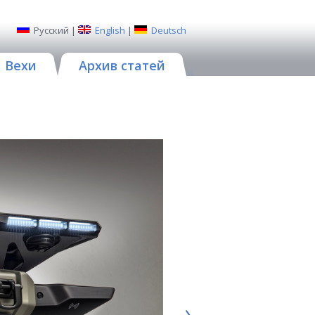
Русский
|
English
|
Deutsch
Вехи
Архив статей