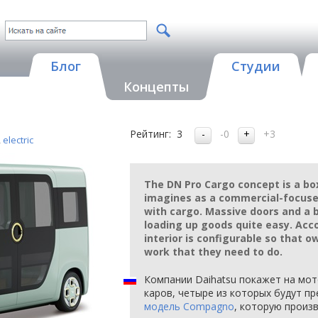
Блог
Студии
Концепты
Рейтинг:
3
-0
+3
,
electric
The DN Pro Cargo concept is a bo
imagines as a commercial-focused
with cargo. Massive doors and a
loading up goods quite easy. Acc
interior is configurable so that 
work that they need to do.
Компании Daihatsu покажет на мот
каров, четыре из которых будут пр
модель Compagno
, которую произ