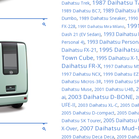
1987 Daihatsu T
Daihatsu Trek
,
1989 Daihatsu 
1989 Daihatsu BC7
,
Dumbo
,
1989 Daihatsu Sneaker
,
1990
199
FX-228
,
,
1991 Daihatsu Mira Milano
1993 Daihatsu 
Dash 21 (EV Sedan)
,
1993 Daihatsu Persona
Personal 4)
,
1995 Daihatsu
Daihatsu FX-21
,
Town Cube
1995 Daihatsu X-1
,
Daihatsu FR-X
,
1997 Daihatsu M
1997 Daihatsu NCX
,
1999 Daihatsu EZ
Daihatsu Micros-3R
,
1999 Daihatsu SP
2
Daihatsu Muse
,
2001 Daihatsu U4B
,
2003 Daihatsu D-BONE
ai
,
,
2
UFE-II
,
2003 Daihatsu XL-C
,
2005 Dai
2005 Daihatsu D-compact
,
2005 Daih
2005 Daihatsu 
Daihatsu SK Tourer
,
2007 Daihatsu Mud–
X-Over
,
2009 Daihatsu Deca Deca
,
2009 Daiha