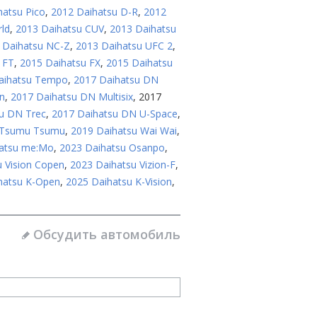
hatsu Pico
,
2012 Daihatsu D-R
,
2012
rld
,
2013 Daihatsu CUV
,
2013 Daihatsu
 Daihatsu NC-Z
,
2013 Daihatsu UFC 2
,
 FT
,
2015 Daihatsu FX
,
2015 Daihatsu
aihatsu Tempo
,
2017 Daihatsu DN
n
,
2017 Daihatsu DN Multisix
,
2017
u DN Trec
,
2017 Daihatsu DN U-Space
,
 Tsumu Tsumu
,
2019 Daihatsu Wai Wai
,
hatsu me:Mo
,
2023 Daihatsu Osanpo
,
 Vision Copen
,
2023 Daihatsu Vizion-F
,
hatsu K-Open
,
2025 Daihatsu K-Vision
,
Обсудить автомобиль