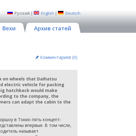
Русский
|
English
|
Deutsch
Вехи
Архив статей
Комментариев (
0
)
x on wheels that Daihatsu
 electric vehicle for packing
 big hatchback would make
ording to the company, the
owners can adapt the cabin to the
оршоу в Токио пять концепт-
едставлены впервые. В том числе,
водитель называет