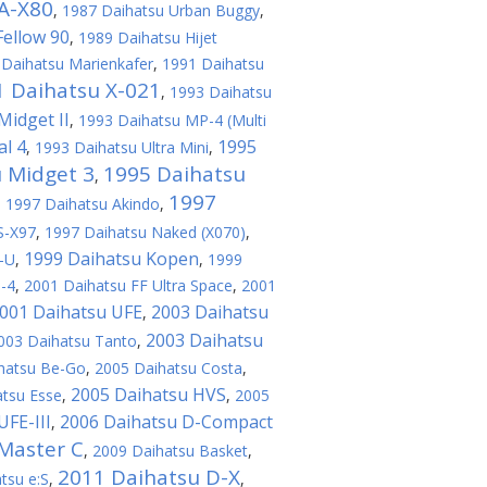
A-X80
,
1987 Daihatsu Urban Buggy
,
Fellow 90
,
1989 Daihatsu Hijet
 Daihatsu Marienkafer
,
1991 Daihatsu
1 Daihatsu X-021
,
1993 Daihatsu
Midget II
,
1993 Daihatsu MP-4 (Multi
l 4
1995
,
1993 Daihatsu Ultra Mini
,
 Midget 3
1995 Daihatsu
,
1997
,
1997 Daihatsu Akindo
,
S-X97
,
1997 Daihatsu Naked (X070)
,
1999 Daihatsu Kopen
-U
,
,
1999
-4
,
2001 Daihatsu FF Ultra Space
,
2001
001 Daihatsu UFE
2003 Daihatsu
,
2003 Daihatsu
003 Daihatsu Tanto
,
hatsu Be-Go
,
2005 Daihatsu Costa
,
2005 Daihatsu HVS
atsu Esse
,
,
2005
UFE-III
2006 Daihatsu D-Compact
,
Master C
,
2009 Daihatsu Basket
,
2011 Daihatsu D-X
tsu e:S
,
,