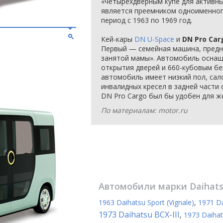
«четырехдверным купе для активны
является преемником одноименног
период с 1963 по 1969 год.
Кей-кары
DN U-Space
и
DN Pro Car
Первый — семейная машина, предн
занятой мамы». Автомобиль оснащ
открытия дверей и 660-кубовым б
автомобиль имеет низкий пол, сало
инвалидных кресел в задней части 
DN Pro Cargo был бы удобен для ж
По материалам: motor.ru
Автомобили марки
Daihat
1963 Daihatsu Sport (Vignale)
,
1971 D
1973 Daihatsu BCX-III
,
1973 Daihat