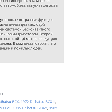
х пенсионеров». Эта машина
о автомобиля, выпускавшегося в
go
выполняют разные функции.
азначенная для «молодой
ен системой бесконтактного
ензиновым двигателем. Второй
н высотой 1,6 метра, пандус для
салона. В компании говорят, что
енщин и пожилых людей.
su
aihatsu BCX
,
1972 Daihatsu BCX-II
,
su EV1
,
1985 Daihatsu BCX-5
,
1985