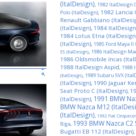
(ItalDesign)
1982 ItalDesign 
,
1982 Lancia 
Polo (ItalDesign)
,
Renault Gabbiano (ItalDesi
(ItalDesign)
1984 ItalDesign
,
1984 Lotus Etna (ItalDesign
(ItalDesign)
1985 Ford Maya II 
,
1986 ItalDesign M
ES (ItalDesign)
,
1986 Oldsmobile Incas (Ital
1988 ItalDesign Aspid
1988 I
,
1989 Subaru SVX (Ital
(ItalDesign)
,
(ItalDesign)
1990 Jaguar Ken
,
Seat Proto C (ItalDesign)
19
,
1991 BMW Nazc
(ItalDesign)
,
BMW Nazca M12 (ItalDes
(ItalDesign)
,
1992 Fiat Cinquecen
1993 BMW Nazca C2 S
Biga
,
Bugatti EB 112 (ItalDesign)
,