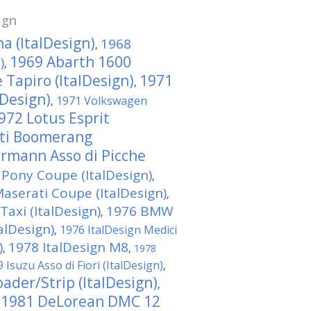
ign
a (ItalDesign)
1968
,
1969 Abarth 1600
)
,
 Tapiro (ItalDesign)
1971
,
lDesign)
1971 Volkswagen
,
972 Lotus Esprit
ti Boomerang
rmann Asso di Picche
Pony Coupe (ItalDesign)
,
aserati Coupe (ItalDesign)
,
axi (ItalDesign)
1976 BMW
,
alDesign)
1976 ItalDesign Medici
,
)
1978 ItalDesign M8
,
,
1978
 Isuzu Asso di Fiori (ItalDesign)
,
ader/Strip (ItalDesign)
,
1981 DeLorean DMC 12
,