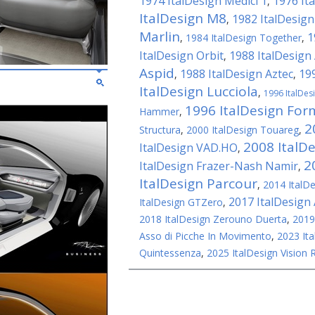
1974 ItalDesign Medici 1
1976 It
,
ItalDesign M8
1982 ItalDesig
,
Marlin
1
,
1984 ItalDesign Together
,
ItalDesign Orbit
1988 ItalDesign
,
Aspid
1988 ItalDesign Aztec
19
,
,
ItalDesign Lucciola
,
1996 ItalDes
1996 ItalDesign Fo
Hammer
,
2
Structura
,
2000 ItalDesign Touareg
,
2008 ItalD
ItalDesign VAD.HO
,
2
ItalDesign Frazer-Nash Namir
,
ItalDesign Parcour
,
2014 ItalDe
2017 ItalDesign
ItalDesign GTZero
,
2018 ItalDesign Zerouno Duerta
,
2019
Asso di Picche In Movimento
,
2023 Ita
Quintessenza
,
2025 ItalDesign Vision 