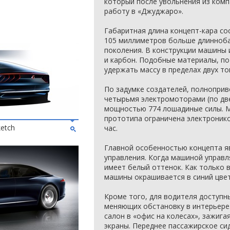
который после увольнения из комп
работу в «Джуджаро».
Габаритная длина концепт-кара со
105 миллиметров больше длинноба
поколения. В конструкции машины
и карбон. Подобные материалы, по
удержать массу в пределах двух то
По задумке создателей, полнопри
четырьмя электромоторами (по дв
мощностью 774 лошадиные силы. 
прототипа ограничена электронико
ketch
час.
Главной особенностью концепта я
управления. Когда машиной управл
имеет белый оттенок. Как только 
машины окрашивается в синий цвет
Кроме того, для водителя доступн
меняющих обстановку в интерьере.
салон в «офис на колесах», зажиг
экраны. Переднее пассажирское си