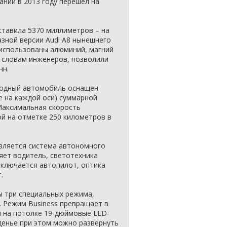
ании в 2013 году перешел на
ставила 5370 миллиметров – на
зной версии Audi A8 нынешнего
 использованы алюминий, магний
 словам инженеров, позволили
нн.
водный автомобиль оснащен
е на каждой оси) суммарной
Максимальная скорость
й на отметке 250 километров в
вляется система автономного
яет водитель, светотехника
включается автопилот, оптика
.
ы три специальных режима,
 Режим Business превращает в
ая на потолке 19-дюймовые LED-
денье при этом можно развернуть