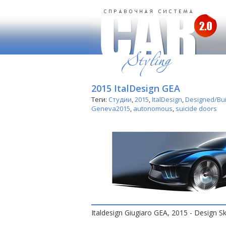
2015 ItalDesign GEA
Теги:
Студии
,
2015
,
ItalDesign
,
Designed/Buil
Geneva2015
,
autonomous
,
suicide doors
Italdesign Giugiaro GEA, 2015 - Design S