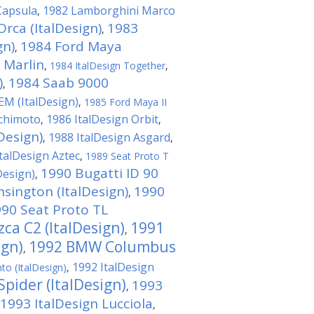
Capsula
1982 Lamborghini Marco
,
Orca (ItalDesign)
1983
,
gn)
1984 Ford Maya
,
 Marlin
,
1984 ItalDesign Together
,
)
1984 Saab 9000
,
EM (ItalDesign)
,
1985 Ford Maya II
achimoto
1986 ItalDesign Orbit
,
,
Design)
1988 ItalDesign Asgard
,
,
talDesign Aztec
,
1989 Seat Proto T
1990 Bugatti ID 90
Design)
,
sington (ItalDesign)
1990
,
90 Seat Proto TL
a C2 (ItalDesign)
1991
,
ign)
1992 BMW Columbus
,
1992 ItalDesign
to (ItalDesign)
,
pider (ItalDesign)
1993
,
1993 ItalDesign Lucciola
,