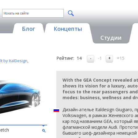
Блог
Концепты
Студии
Рейтинг:
14
-1
+15
t by ItalDesign
,
With the GEA Concept revealed at
shows its vision for a luxury, aut
focus to the rear passengers and
modes: business, wellness and d
Дизайн-ателье Italdesign Giugiaro
Volkswagen, в рамках Женевского 
кар под названием GEA, который я
флагманской модели Audi. Прототи
ketch
бывшего шеф-дизайнера немецкой 