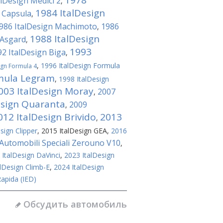
1978
alDesign Medici 2
,
1984 ItalDesign
n Capsula
,
986 ItalDesign Machimoto
1986
,
1988 ItalDesign
 Asgard
,
1993
92 ItalDesign Biga
,
,
1996 ItalDesign Formula
ign Formula 4
rmula Legram
,
1998 ItalDesign
003 ItalDesign Moray
2007
,
esign Quaranta
2009
,
012 ItalDesign Brivido
2013
,
sign Clipper
,
2015 ItalDesign GEA
,
2016
 Automobili Speciali Zerouno V10
,
 ItalDesign DaVinci
,
2023 ItalDesign
lDesign Climb-E
,
2024 ItalDesign
Rapida (IED)
Обсудить автомобиль