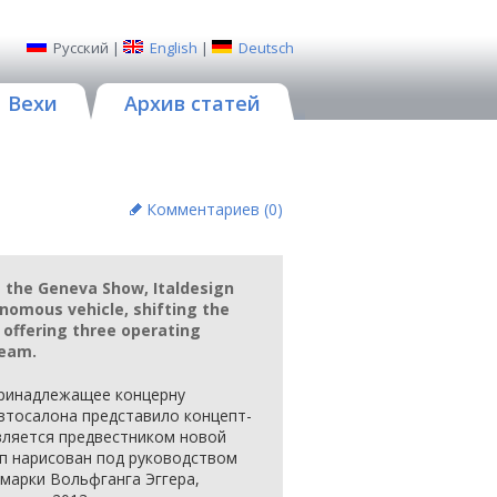
Русский
|
English
|
Deutsch
Вехи
Архив статей
Комментариев (
0
)
 the Geneva Show, Italdesign
onomous vehicle, shifting the
 offering three operating
ream.
, принадлежащее концерну
автосалона представило концепт-
вляется предвестником новой
п нарисован под руководством
марки Вольфганга Эггера,