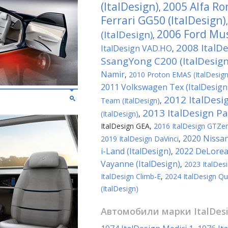
(ItalDesign)
2005 Alfa Ro
,
Ferrari GG50 (ItalDesign)
2006 Ford Mus
(ItalDesign)
,
2008 ItalD
ItalDesign VAD.HO
,
SsangYong C200 (ItalDesign
Namir
,
2010 Proton EMAS (ItalDesign
2011 Volkswagen Tex (ItalDesign
2012 ItalDesi
Team (ItalDesign)
,
2013 ItalDesign P
(ItalDesign)
,
ItalDesign GEA
,
2016 ItalDesign GTZe
2020 Nissan
2019 ItalDesign DaVinci
,
i-Land (ItalDesign)
2022 DeLorean
,
Vayanne (ItalDesign)
,
2023 ItalDes
ItalDesign Climb-E
,
2024 ItalDesign Q
(ItalDesign)
Автомобили марки
ItalDes