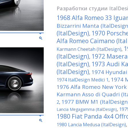
Разработки студии
ItalDes
1968 Alfa Romeo 33 Iguan
Bizzarrini Manta (ItalDesign
(ItalDesign)
1970 Porsche
,
Alfa Romeo Caimano (Ita
1
Karmann Cheetah (ItalDesign)
,
(ItalDesign)
1972 Masera
,
(ItalDesign)
1973 Audi Ka
,
(ItalDesign)
1974 Hyundai 
,
1974 M
1974 ItalDesign Medici 1
,
1976 Alfa Romeo New York T
Karmann Asso di Quadri (It
1977 BMW M1 (ItalDesign
2
,
1979
Lancia Megagamma (ItalDesign)
,
1980 Fiat Panda 4x4 Offro
1980 Lancia Medusa (ItalDesign)