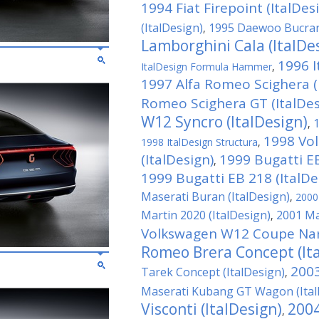
1994 Fiat Firepoint (ItalDes
(ItalDesign)
1995 Daewoo Bucrane
,
Lamborghini Cala (ItalDe
1996 
ItalDesign Formula Hammer
,
1997 Alfa Romeo Scighera (
Romeo Scighera GT (ItalDes
W12 Syncro (ItalDesign)
1
,
1998 Vo
1998 ItalDesign Structura
,
(ItalDesign)
1999 Bugatti EB
,
1999 Bugatti EB 218 (ItalDe
Maserati Buran (ItalDesign)
,
2000 
Martin 2020 (ItalDesign)
2001 Ma
,
Volkswagen W12 Coupe Nard
Romeo Brera Concept (It
2003
Tarek Concept (ItalDesign)
,
Maserati Kubang GT Wagon (Ital
Visconti (ItalDesign)
2004
,