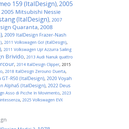
meo 159 (ItalDesign)
2005
,
2005 Mitsubishi Nessie
,
tang (ItalDesign)
2007
,
esign Quaranta
2008
,
)
2009 ItalDesign Frazer-Nash
,
)
,
2011 Volkswagen Gо! (ItalDesign)
,
)
,
2011 Volkswagen Up! Azzurra Sailing
gn Brivido
,
2013 Audi Nanuk quattro
arcour
,
2014 ItalDesign Clipper
,
2015
ro
,
2018 ItalDesign Zerouno Duerta
,
 GT-R50 (ItalDesign)
2020 Voyah
,
 Alpha5 (ItalDesign)
2022 Deus
,
ign Asso di Picche In Movimento
,
2023
uintessenza
,
2025 Volkswagen EVX
ign