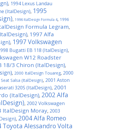
ign)
1994 Lexus Landau
,
1995
 (ItalDesign)
,
sign)
,
,
1996
1996 ItalDesign Formula 4
ItalDesign Formula Legram
,
ItalDesign)
1997 Alfa
,
1997 Volkswagen
ign)
,
998 Bugatti EB 118 (ItalDesign)
,
lkswagen W12 Roadster
 18/3 Chiron (ItalDesign)
,
sign)
2000
,
2000 ItalDesign Touareg
,
2001 Aston
Seat Salsa (ItalDesign)
,
2001
serati 320S (ItalDesign)
,
2002 Alfa
o (ItalDesign)
,
alDesign)
2002 Volkswagen
,
 ItalDesign Moray
2003
,
2004 Alfa Romeo
Design)
,
 Toyota Alessandro Volta