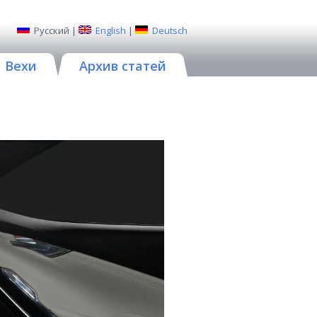
Русский
|
English
|
Deutsch
Вехи
Архив статей