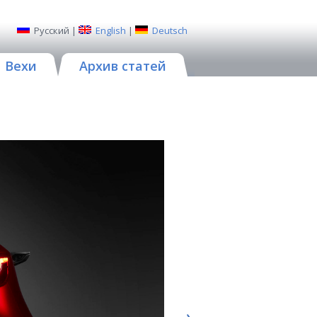
Русский
|
English
|
Deutsch
Вехи
Архив статей