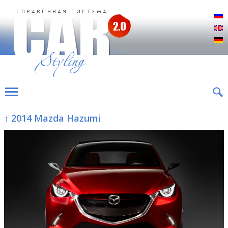
Р
E
D
↑ 2014 Mazda Hazumi