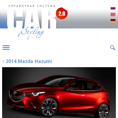
Р
E
D
↑ 2014 Mazda Hazumi