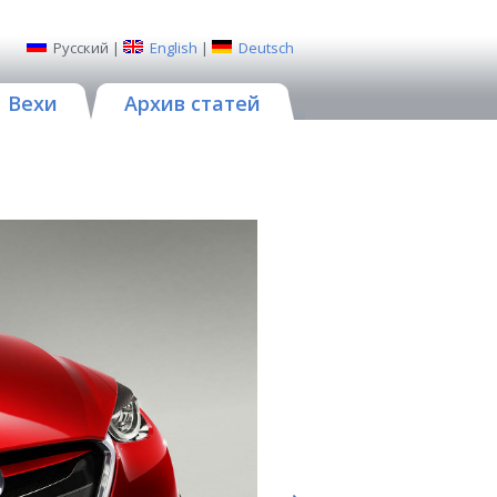
Русский
|
English
|
Deutsch
Вехи
Архив статей