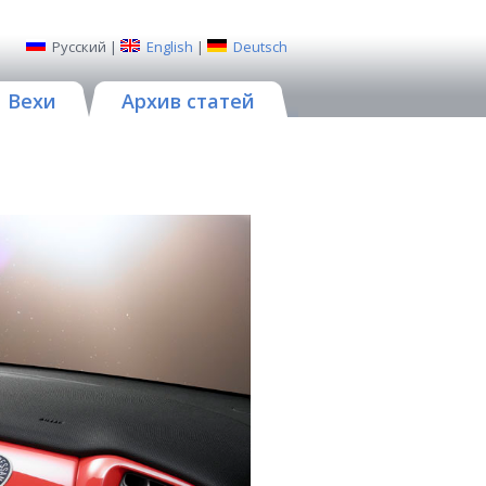
Русский
|
English
|
Deutsch
Вехи
Архив статей