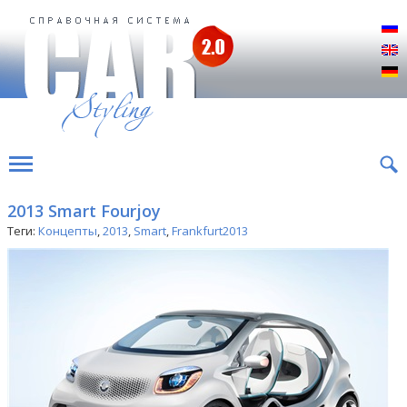
Р
E
D
2013 Smart Fourjoy
Теги:
Концепты
,
2013
,
Smart
,
Frankfurt2013