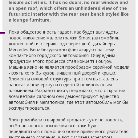
leisure activities. It has no doors, no rear window and
an open roof, which offers an unhindered view of the
futuristic interior with the rear seat bench styled like
a lounge furniture.
Пока общественность гадает, как будет выглядеть
новое поколение малолитражки Smart (автомобиль
должен пойти в серию года через два), дизайнеры
Mercedes-Benz безудержно фантазируют на тему
компактного городского автомобиля. Очередным
продуктом этого процесса стал концепт Fourjoy.
Машина явно не является прообразом серийной модели
- взять хотя бы кузов, лишеннный дверей и крыши.
Элементы силовой структуры при этом выставлены
напоказ и подчеркнуты отделкой полированным
алюминием. Разработчики утверждают, что открытым
всем ветрам салоном они демонстрируют единство
автомобиля и мегаполиса, где этот автомобиль мог бы
эксплуатироваться.
Электромобили в широкой продаже - уже не новость,
но Smart нового поколения все-таки будет
передвигаться с помощью более привычного двигателя
внутреннего сгорания. А вот силовым агрегатом