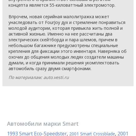
концепта является 55-киловаттный электромотор.
Впрочем, новая серийная малолитражка может
унаследовать от FourJoy дух и стремление понравиться
молодой аудитории, которая привыкла жить полной и
активной жизнью. Именно на нее рассчитаны два
электрических скейтборда и пара шлемов, причем в
небольшом багажнике предусмотрены специальные
крепления для фиксации этого инвентаря. Наверняка об
охочих до общения молодых людях создатели машины
думали, и когда принимали решения укомплектовать
автомобиль сразу двумя смартфонами.
По материалам: auto.vesti.ru
Автомобили марки
Smart
1993 Smart Eco-Speedster
2001
,
2001 Smart Crossblade
,