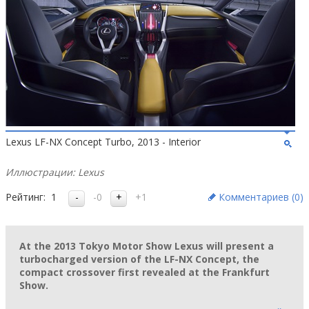
Lexus LF-NX Concept Turbo, 2013 - Interior
Иллюстрации: Lexus
Рейтинг:
1
-0
+1
Комментариев (
0
)
At the 2013 Tokyo Motor Show Lexus will present a
turbocharged version of the LF-NX Concept, the
compact crossover first revealed at the Frankfurt
Show.