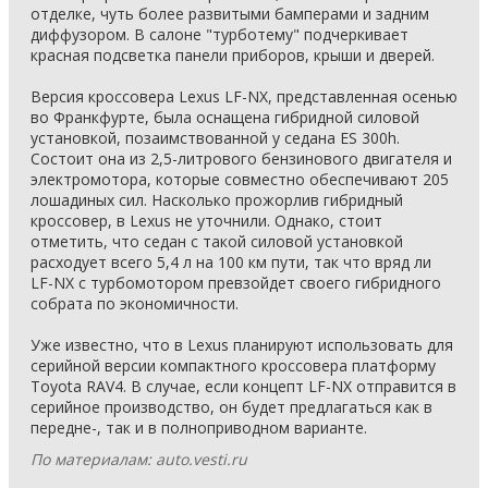
отделке, чуть более развитыми бамперами и задним
диффузором. В салоне "турботему" подчеркивает
красная подсветка панели приборов, крыши и дверей.
Версия кроссовера Lexus LF-NX, представленная осенью
во Франкфурте, была оснащена гибридной силовой
установкой, позаимствованной у седана ES 300h.
Состоит она из 2,5-литрового бензинового двигателя и
электромотора, которые совместно обеспечивают 205
лошадиных сил. Насколько прожорлив гибридный
кроссовер, в Lexus не уточнили. Однако, стоит
отметить, что седан с такой силовой установкой
расходует всего 5,4 л на 100 км пути, так что вряд ли
LF-NX с турбомотором превзойдет своего гибридного
собрата по экономичности.
Уже известно, что в Lexus планируют использовать для
серийной версии компактного кроссовера платформу
Toyota RAV4. В случае, если концепт LF-NX отправится в
серийное производство, он будет предлагаться как в
передне-, так и в полноприводном варианте.
По материалам: auto.vesti.ru