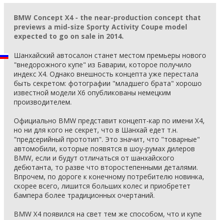
BMW Concept X4 - the near-production concept that
previews a mid-size Sporty Activity Coupe model
expected to go on sale in 2014.
Шанхайский автосалон станет местом премьеры нового
"внедорожного купе" из Баварии, которое получило
индекс X4. Однако внешность концепта уже перестала
быть секретом: фотографии "младшего брата" хорошо
известной модели X6 опубликованы немецким
производителем.
Официально BMW представит концепт-кар по имени X4,
но ни для кого не секрет, что в Шанхай едет т.н.
"предсерийный прототип". Это значит, что "товарные"
автомобили, которые появятся в шоу-румах дилеров
BMW, если и будут отличаться от шанхайского
дебютанта, то разве что второстепенными деталями.
Впрочем, по дороге к конечному потребителю новинка,
скорее всего, лишится больших колес и приобретет
бампера более традиционных очертаний.
BMW X4 появился на свет тем же способом, что и купе