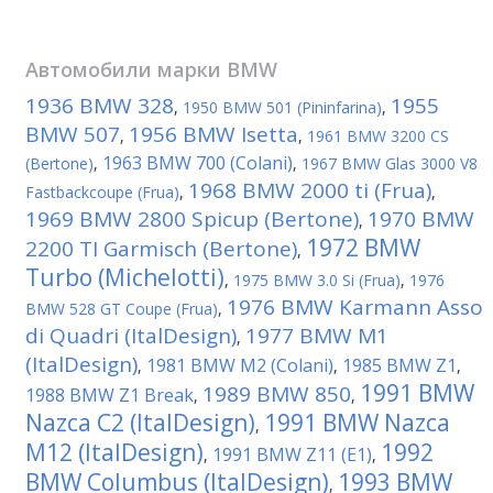
Автомобили марки
BMW
1936 BMW 328
1955
,
1950 BMW 501 (Pininfarina)
,
BMW 507
1956 BMW Isetta
,
,
1961 BMW 3200 CS
1963 BMW 700 (Colani)
(Bertone)
,
,
1967 BMW Glas 3000 V8
1968 BMW 2000 ti (Frua)
Fastbackcoupe (Frua)
,
,
1969 BMW 2800 Spicup (Bertone)
1970 BMW
,
1972 BMW
2200 TI Garmisch (Bertone)
,
Turbo (Michelotti)
,
1975 BMW 3.0 Si (Frua)
,
1976
1976 BMW Karmann Asso
BMW 528 GT Coupe (Frua)
,
di Quadri (ItalDesign)
1977 BMW M1
,
(ItalDesign)
1981 BMW M2 (Colani)
1985 BMW Z1
,
,
,
1991 BMW
1989 BMW 850
1988 BMW Z1 Break
,
,
Nazca C2 (ItalDesign)
1991 BMW Nazca
,
M12 (ItalDesign)
1992
1991 BMW Z11 (E1)
,
,
BMW Columbus (ItalDesign)
1993 BMW
,