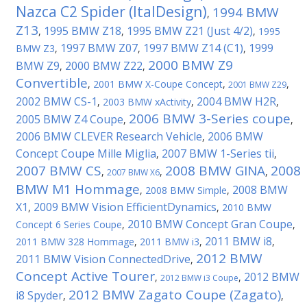
Nazca C2 Spider (ItalDesign)
1994 BMW
,
Z13
1995 BMW Z18
1995 BMW Z21 (Just 4/2)
,
,
,
1995
1997 BMW Z07
1997 BMW Z14 (C1)
1999
BMW Z3
,
,
,
2000 BMW Z9
BMW Z9
2000 BMW Z22
,
,
Convertible
,
2001 BMW X-Coupe Concept
,
,
2001 BMW Z29
2002 BMW CS-1
2004 BMW H2R
,
2003 BMW xActivity
,
,
2006 BMW 3-Series coupe
2005 BMW Z4 Coupe
,
,
2006 BMW CLEVER Research Vehicle
2006 BMW
,
Concept Coupe Mille Miglia
2007 BMW 1-Series tii
,
,
2007 BMW CS
2008 BMW GINA
2008
,
,
,
2007 BMW X6
BMW M1 Hommage
2008 BMW
,
2008 BMW Simple
,
X1
2009 BMW Vision EfficientDynamics
,
,
2010 BMW
2010 BMW Concept Gran Coupe
Concept 6 Series Coupe
,
,
2011 BMW i8
2011 BMW 328 Hommage
,
2011 BMW i3
,
,
2012 BMW
2011 BMW Vision ConnectedDrive
,
Concept Active Tourer
2012 BMW
,
,
2012 BMW i3 Coupe
2012 BMW Zagato Coupe (Zagato)
i8 Spyder
,
,