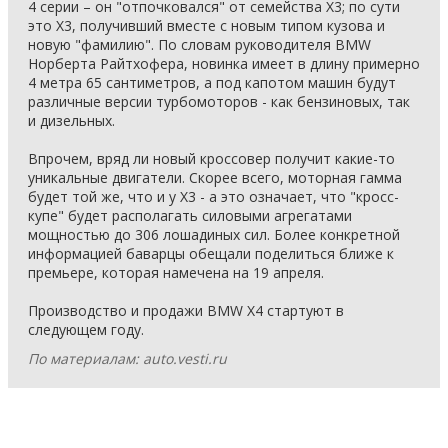
4 серии – он "отпочковался" от семейства X3; по сути
это X3, получивший вместе с новым типом кузова и
новую "фамилию". По словам руководителя BMW
Норберта Райтхофера, новинка имеет в длину примерно
4 метра 65 сантиметров, а под капотом машин будут
различные версии турбомоторов - как бензиновых, так
и дизельных.
Впрочем, вряд ли новый кроссовер получит какие-то
уникальные двигатели. Скорее всего, моторная гамма
будет той же, что и у X3 - а это означает, что "кросс-
купе" будет располагать силовыми агрегатами
мощностью до 306 лошадиных сил. Более конкретной
информацией баварцы обещали поделиться ближе к
премьере, которая намечена на 19 апреля.
Производство и продажи BMW X4 стартуют в
следующем году.
По материалам: auto.vesti.ru