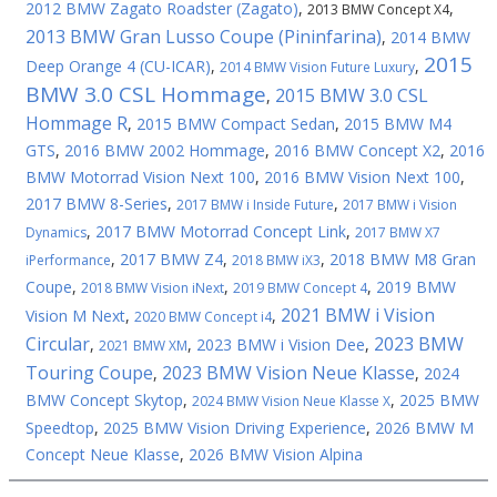
2012 BMW Zagato Roadster (Zagato)
,
,
2013 BMW Concept X4
2013 BMW Gran Lusso Coupe (Pininfarina)
,
2014 BMW
2015
Deep Orange 4 (CU-ICAR)
,
,
2014 BMW Vision Future Luxury
BMW 3.0 CSL Hommage
2015 BMW 3.0 CSL
,
Hommage R
,
2015 BMW Compact Sedan
,
2015 BMW M4
GTS
,
2016 BMW 2002 Hommage
,
2016 BMW Concept X2
,
2016
BMW Motorrad Vision Next 100
,
2016 BMW Vision Next 100
,
2017 BMW 8-Series
,
,
2017 BMW i Inside Future
2017 BMW i Vision
,
2017 BMW Motorrad Concept Link
,
Dynamics
2017 BMW X7
,
2017 BMW Z4
,
,
2018 BMW M8 Gran
iPerformance
2018 BMW iX3
Coupe
,
,
,
2019 BMW
2018 BMW Vision iNext
2019 BMW Concept 4
2021 BMW i Vision
Vision M Next
,
,
2020 BMW Concept i4
Circular
2023 BMW
,
,
2023 BMW i Vision Dee
,
2021 BMW XM
Touring Coupe
2023 BMW Vision Neue Klasse
,
,
2024
BMW Concept Skytop
,
,
2025 BMW
2024 BMW Vision Neue Klasse X
Speedtop
,
2025 BMW Vision Driving Experience
,
2026 BMW M
Concept Neue Klasse
,
2026 BMW Vision Alpina