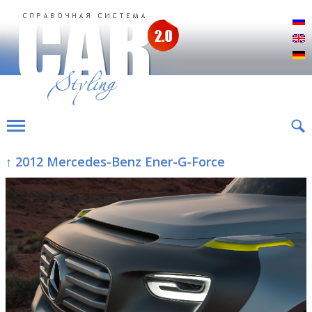
Р
E
D
↑ 2012 Mercedes-Benz Ener-G-Force