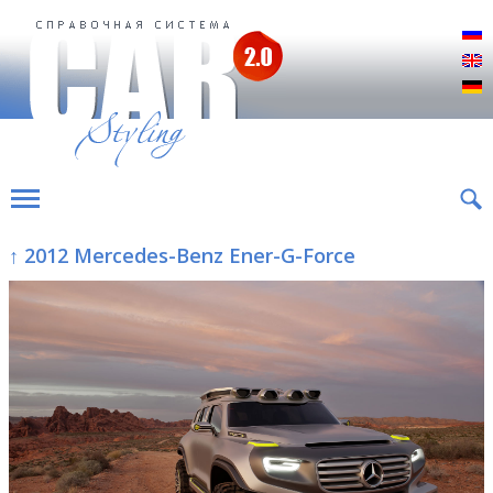
Р
E
D
↑ 2012 Mercedes-Benz Ener-G-Force