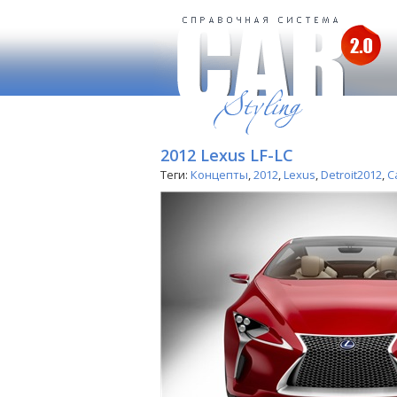
2012 Lexus LF-LC
Теги:
Концепты
,
2012
,
Lexus
,
Detroit2012
,
C