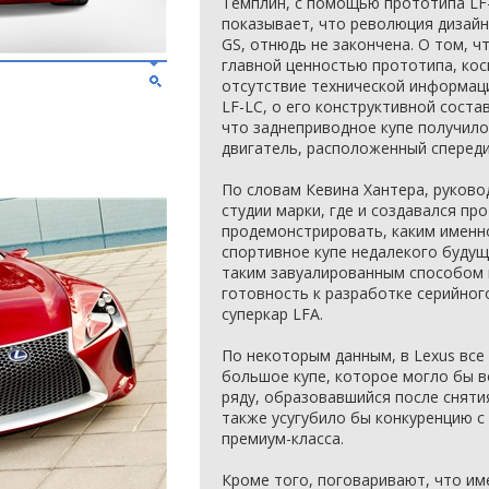
Темплин, с помощью прототипа LF
показывает, что революция дизайн
GS, отнюдь не закончена. О том, ч
главной ценностью прототипа, кос
отсутствие технической информаци
LF-LC, о его конструктивной сост
что заднеприводное купе получил
двигатель, расположенный спереди
По словам Кевина Хантера, руково
студии марки, где и создавался пр
продемонстрировать, каким имен
спортивное купе недалекого будущ
таким завуалированным способом 
готовность к разработке серийного
суперкар LFA.
По некоторым данным, в Lexus все
большое купе, которое могло бы 
ряду, образовавшийся после сняти
также усугубило бы конкуренцию 
премиум-класса.
Кроме того, поговаривают, что им