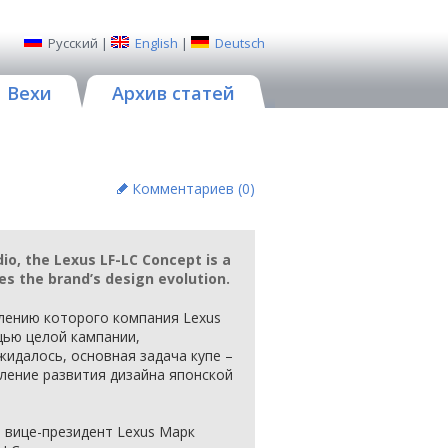
Русский
|
English
|
Deutsch
Вехи
Архив статей
Комментариев (
0
)
io, the Lexus LF-LC Concept is a
es the brand’s design evolution.
влению которого компания Lexus
ью целой кампании,
жидалось, основная задача купе –
ление развития дизайна японской
 вице-президент Lexus Марк