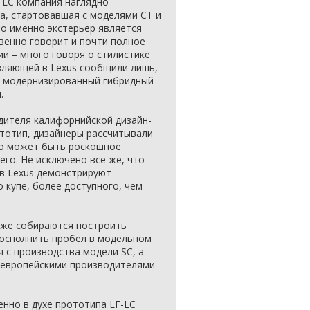
-LC компания наглядно
а, стартовавшая с моделями CT и
то именно экстерьер является
венно говорит и почти полное
и – много говоря о стилистике
авляющей в Lexus сообщили лишь,
о модернизированный гибридный
.
дителя калифорнийской дизайн-
ототип, дизайнеры рассчитывали
но может быть роскошное
его. Не исключено все же, что
в Lexus демонстрируют
 купе, более доступного, чем
 же собираются построить
восполнить пробел в модельном
я с производства модели SC, а
с европейскими производителями
енно в духе прототипа LF-LC