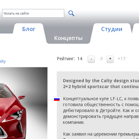
Блог
Студии
Концепты
Рейтинг:
14
-3
+17
alty
Designed by the Calty design stud
2+2 hybrid sportscar that continu
Концептуальное купе LF-LC, к поя
готовила общественность с помощ
дебютировало в Детройте. Как и о
демонстрировать грядущее направ
компании.
Как заявил на церемонии премьеры