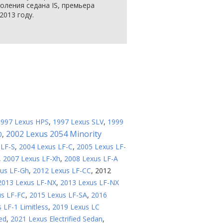
оления седана IS, премьера
2013 году.
1997 Lexus HPS
,
1997 Lexus SLV
,
1999
2002 Lexus 2054 Minority
0
,
 LF-S
,
2004 Lexus LF-C
,
2005 Lexus LF-
,
2007 Lexus LF-Xh
,
2008 Lexus LF-A
us LF-Gh
,
2012 Lexus LF-CC
,
2012
2013 Lexus LF-NX
,
2013 Lexus LF-NX
us LF-FC
,
2015 Lexus LF-SA
,
2016
 LF-1 Limitless
,
2019 Lexus LC
ed
,
2021 Lexus Electrified Sedan
,