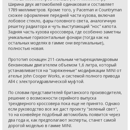
Ширина двух автомобилей одинаковая и составляет
1789 миллиметров. Кроме того, у Paceman и Countryman
схожее оформление передней части кузова, включая
лобовое стекло, фары головного света, аналогичную
решетку радиатора и чуть выступающий "нос" капота.
Задняя часть кузова кроссовера, где особенно заметны
уникальные горизонтальные фонари (тогда как на
остальных моделях в гамме они вертикальные),
полностью новая.
Прототип оснащен 211-сильным четырехцилиндровым
бензиновым двигателем объемом 1,6 литра, который
устанавливается на "заряженные" модификации MINI от
ателье John Cooper Works, и системой полного привода
All4 с электрогидравлической муфтой.
По словам представителей британского производителя,
решение о возможности серийного выпуска
трехдверного кроссовера пока еще не принято. Однако
если руководство все же даст проекту "зеленый свет",
то на конвейере подобный автомобиль появится через
два года и, как предполагают эксперты, станет самой
дорогой моделью в гамме MINI.