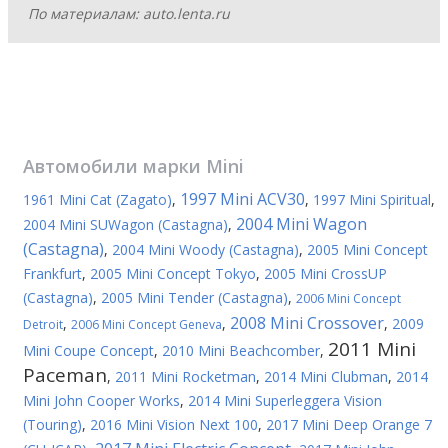
По материалам: auto.lenta.ru
Автомобили марки
Mini
1997 Mini ACV30
1961 Mini Cat (Zagato)
,
,
1997 Mini Spiritual
,
2004 Mini Wagon
2004 Mini SUWagon (Castagna)
,
(Castagna)
,
2004 Mini Woody (Castagna)
,
2005 Mini Concept
Frankfurt
,
2005 Mini Concept Tokyo
,
2005 Mini CrossUP
(Castagna)
,
2005 Mini Tender (Castagna)
,
2006 Mini Concept
2008 Mini Crossover
,
,
,
2009
Detroit
2006 Mini Concept Geneva
2011 Mini
Mini Coupe Concept
,
2010 Mini Beachcomber
,
Paceman
,
2011 Mini Rocketman
,
2014 Mini Clubman
,
2014
Mini John Cooper Works
,
2014 Mini Superleggera Vision
(Touring)
,
2016 Mini Vision Next 100
,
2017 Mini Deep Orange 7