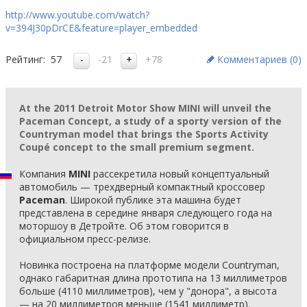
http://www.youtube.com/watch?
v=394J30pDrCE&feature=player_embedded
Рейтинг:
57
-21
+78
Комментариев (
0
)
At the 2011 Detroit Motor Show MINI will unveil the
Paceman Concept, a study of a sporty version of the
Countryman model that brings the Sports Activity
Coupé concept to the small premium segment.
Компания
MINI
рассекретила новый концептуальный
автомобиль — трехдверный компактный кроссовер
Paceman
. Широкой публике эта машина будет
представлена в середине января следующего года на
моторшоу в Детройте. Об этом говорится в
официальном пресс-релизе.
Новинка построена на платформе модели Countryman,
однако габаритная длина прототипа на 13 миллиметров
больше (4110 миллиметров), чем у "донора", а высота
— на 20 миллиметров меньше (1541 миллиметр).