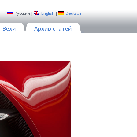
Русский
|
English
|
Deutsch
Вехи
Архив статей