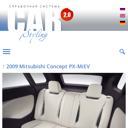
Р
E
D
↑ 2009 Mitsubishi Concept PX-MiEV