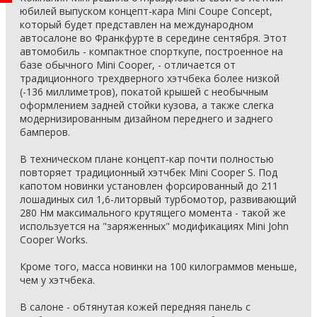
юбилей выпуском концепт-кара Mini Coupe Concept,
который будет представлен на международном
автосалоне во Франкфурте в середине сентября. Этот
автомобиль - компактное спорткупе, построенное на
базе обычного Mini Cooper, - отличается от
традиционного трехдверного хэтчбека более низкой
(-136 миллиметров), покатой крышей с необычным
оформлением задней стойки кузова, а также слегка
модернизированным дизайном переднего и заднего
бамперов.
В техническом плане концепт-кар почти полностью
повторяет традиционный хэтчбек Mini Cooper S. Под
капотом новинки установлен форсированный до 211
лошадиных сил 1,6-литорвый турбомотор, развивающий
280 Нм максимального крутящего момента - такой же
используется на "заряженных" модификациях Mini John
Cooper Works.
Кроме того, масса новинки на 100 килограммов меньше,
чем у хэтчбека.
В салоне - обтянутая кожей передняя панель с