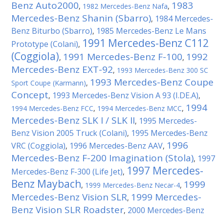
Benz Auto2000
1983
,
1982 Mercedes-Benz Nafa
,
Mercedes-Benz Shanin (Sbarro)
1984 Mercedes-
,
Benz Biturbo (Sbarro)
1985 Mercedes-Benz Le Mans
,
1991 Mercedes-Benz C112
Prototype (Colani)
,
(Coggiola)
1991 Mercedes-Benz F-100
1992
,
,
Mercedes-Benz EXT-92
,
1993 Mercedes-Benz 300 SC
1993 Mercedes-Benz Coupe
Sport Coupe (Karmann)
,
Concept
1993 Mercedes-Benz Vision A 93 (I.DE.A)
,
,
1994
1994 Mercedes-Benz FCC
,
1994 Mercedes-Benz MCC
,
Mercedes-Benz SLK I / SLK II
1995 Mercedes-
,
Benz Vision 2005 Truck (Colani)
1995 Mercedes-Benz
,
1996
VRC (Coggiola)
1996 Mercedes-Benz AAV
,
,
Mercedes-Benz F-200 Imagination (Stola)
1997
,
1997 Mercedes-
Mercedes-Benz F-300 (Life Jet)
,
Benz Maybach
1999
,
1999 Mercedes-Benz Necar-4
,
Mercedes-Benz Vision SLR
1999 Mercedes-
,
Benz Vision SLR Roadster
2000 Mercedes-Benz
,