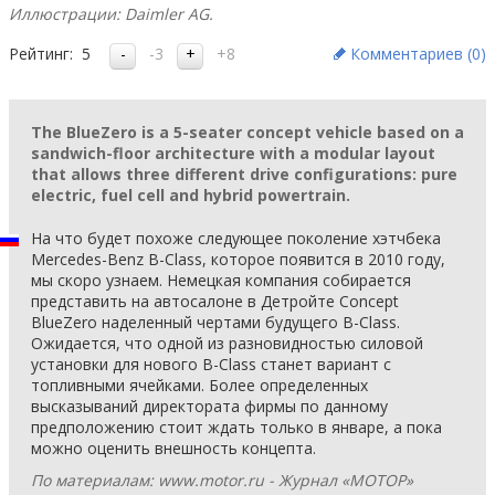
Иллюстрации: Daimler AG.
Рейтинг:
5
-3
+8
Комментариев (
0
)
The BlueZero is a 5-seater concept vehicle based on a
sandwich-floor architecture with a modular layout
that allows three different drive configurations: pure
electric, fuel cell and hybrid powertrain.
На что будет похоже следующее поколение хэтчбека
Mercedes-Benz B-Class, которое появится в 2010 году,
мы скоро узнаем. Немецкая компания собирается
представить на автосалоне в Детройте Concept
BlueZero наделенный чертами будущего B-Class.
Ожидается, что одной из разновидностью силовой
установки для нового B-Class станет вариант с
топливными ячейками. Более определенных
высказываний директората фирмы по данному
предположению стоит ждать только в январе, а пока
можно оценить внешность концепта.
По материалам: www.motor.ru - Журнал «МОТОР»