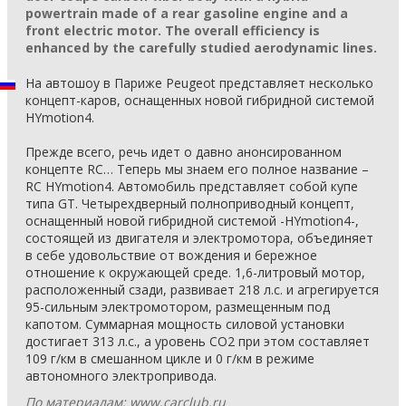
powertrain made of a rear gasoline engine and a
front electric motor. The overall efficiency is
enhanced by the carefully studied aerodynamic lines.
На автошоу в Париже Peugeot представляет несколько
концепт-каров, оснащенных новой гибридной системой
HYmotion4.
Прежде всего, речь идет о давно анонсированном
концепте RC… Теперь мы знаем его полное название –
RC HYmotion4. Автомобиль представляет собой купе
типа GT. Четырехдверный полноприводный концепт,
оснащенный новой гибридной системой -HYmotion4-,
состоящей из двигателя и электромотора, объединяет
в себе удовольствие от вождения и бережное
отношение к окружающей среде. 1,6-литровый мотор,
расположенный сзади, развивает 218 л.с. и агрегируется
95-сильным электромотором, размещенным под
капотом. Суммарная мощность силовой установки
достигает 313 л.с., а уровень СО2 при этом составляет
109 г/км в смешанном цикле и 0 г/км в режиме
автономного электропривода.
По материалам: www.carclub.ru