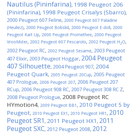
Nautilus (Pininfarina)
1998 Peugeot 206
,
(Pininfarina)
1998 Peugeot Crisalys (Sbarro)
,
,
2000 Peugeot 607 Feline
,
2000 Peugeot 607 Paladine
(Heuliez)
,
2000 Peugeot Bobslid
,
2000 Peugeot E-doll
,
2000
Peugeot Kart Up
,
2000 Peugeot Promethee
,
2000 Peugeot
VrooMster
,
2002 Peugeot 607 Pescarolo
,
2002 Peugeot H
O
,
2
2002 Peugeot RC
2003 Peugeot
,
2002 Peugeot Sesame
,
2004 Peugeot
407 Elixir
2003 Peugeot Hoggar
,
,
407 Silhouette
2004
2004 Peugeot 907
,
,
Peugeot Quark
2005 Peugeot
,
2005 Peugeot 20Cup
,
407 Prologue
2006 Peugeot 207
,
2006 Peugeot 207
,
RCup
2006 Peugeot 908 RC
2007 Peugeot 308 RC Z
,
,
,
2008 Peugeot RC
2008 Peugeot Prologue
,
HYmotion4
2010 Peugeot 5 by
,
2009 Peugeot BB1
,
2010
Peugeot
,
2010 Peugeot EX1
,
2010 Peugeot HR1
,
Peugeot SR1
2011
2011 Peugeot HX1
,
,
Peugeot SXC
2012
2012 Peugeot 2008
,
,