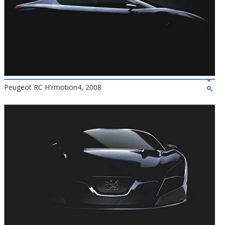
Peugeot RC HYmotion4, 2008