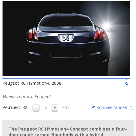
Peugeot RC HYmotion4, 2008
Иллюстрации: Peugeot
Рейтинг:
32
-5
+37
Комментариев (
1
)
The Peugeot RC HYmotion4 Concept combines a four-
door coupé carbon-fiber body with a hybrid