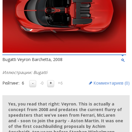
Bugatti Veyron Barchetta, 2008
Иллюстрации: Bugatti
Рейтинг:
6
-0
+6
Комментариев (
0
)
Yes, you read that right: Veyron. This is actually a
concept from 2008 and predates the current flurry of
speedsters that we’ve seen from Ferrari, McLaren
and - soon to join the party - Aston Martin. It was one
of the first coachbuilding proposals by Achim
Anscheidt, ten years before Stephan Winkelmann