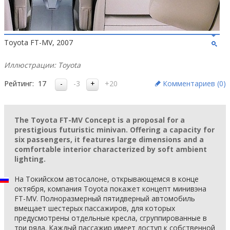
Toyota FT-MV, 2007
Иллюстрации: Toyota
Рейтинг:
17
-3
+20
Комментариев (
0
)
The Toyota FT-MV Concept is a proposal for a
prestigious futuristic minivan. Offering a capacity for
six passengers, it features large dimensions and a
comfortable interior characterized by soft ambient
lighting.
На Токийском автосалоне, открывающемся в конце
октября, компания Toyota покажет концепт минивэна
FT-MV. Полноразмерный пятидверный автомобиль
вмещает шестерых пассажиров, для которых
предусмотрены отдельные кресла, сгруппированные в
три ряда. Каждый пассажир имеет доступ к собственной