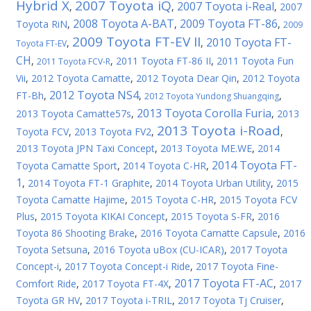
Hybrid X
2007 Toyota iQ
2007 Toyota i-Real
,
,
,
2007
2008 Toyota A-BAT
2009 Toyota FT-86
Toyota RiN
,
,
,
2009
2009 Toyota FT-EV II
2010 Toyota FT-
,
,
Toyota FT-EV
CH
,
,
2011 Toyota FT-86 II
,
2011 Toyota Fun
2011 Toyota FCV-R
Vii
,
2012 Toyota Camatte
,
2012 Toyota Dear Qin
,
2012 Toyota
2012 Toyota NS4
FT-Bh
,
,
,
2012 Toyota Yundong Shuangqing
2013 Toyota Corolla Furia
2013 Toyota Camatte57s
,
,
2013
2013 Toyota i-Road
Toyota FCV
,
2013 Toyota FV2
,
,
2013 Toyota JPN Taxi Concept
,
2013 Toyota ME.WE
,
2014
2014 Toyota FT-
Toyota Camatte Sport
,
2014 Toyota C-HR
,
1
,
2014 Toyota FT-1 Graphite
,
2014 Toyota Urban Utility
,
2015
Toyota Camatte Hajime
,
2015 Toyota C-HR
,
2015 Toyota FCV
Plus
,
2015 Toyota KIKAI Concept
,
2015 Toyota S-FR
,
2016
Toyota 86 Shooting Brake
,
2016 Toyota Camatte Capsule
,
2016
Toyota Setsuna
,
2016 Toyota uBox (CU-ICAR)
,
2017 Toyota
Concept-i
,
2017 Toyota Concept-i Ride
,
2017 Toyota Fine-
2017 Toyota FT-AC
Comfort Ride
,
2017 Toyota FT-4X
,
,
2017
Toyota GR HV
,
2017 Toyota i-TRIL
,
2017 Toyota Tj Cruiser
,