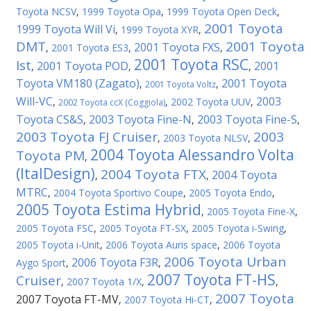
Toyota NCSV
,
1999 Toyota Opa
,
1999 Toyota Open Deck
,
2001 Toyota
1999 Toyota Will Vi
,
1999 Toyota XYR
,
DMT
2001 Toyota
2001 Toyota FXS
,
2001 Toyota ES3
,
,
2001 Toyota RSC
Ist
2001 Toyota POD
2001
,
,
,
Toyota VM180 (Zagato)
2001 Toyota
,
,
2001 Toyota Voltz
Will-VC
2003
,
,
2002 Toyota UUV
,
2002 Toyota ccX (Coggiola)
Toyota CS&S
2003 Toyota Fine-N
2003 Toyota Fine-S
,
,
,
2003 Toyota FJ Cruiser
2003
,
2003 Toyota NLSV
,
2004 Toyota Alessandro Volta
Toyota PM
,
(ItalDesign)
2004 Toyota FTX
2004 Toyota
,
,
MTRC
,
2004 Toyota Sportivo Coupe
,
2005 Toyota Endo
,
2005 Toyota Estima Hybrid
,
2005 Toyota Fine-X
,
2005 Toyota FSC
,
2005 Toyota FT-SX
,
2005 Toyota i-Swing
,
2005 Toyota i-Unit
,
2006 Toyota Auris space
,
2006 Toyota
2006 Toyota Urban
2006 Toyota F3R
Aygo Sport
,
,
2007 Toyota FT-HS
Cruiser
,
2007 Toyota 1/X
,
,
2007 Toyota
2007 Toyota FT-MV
,
2007 Toyota Hi-CT
,