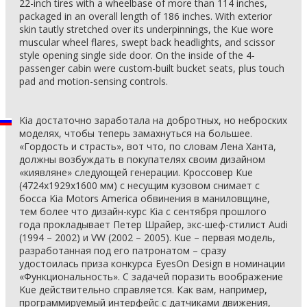
22-inch tires with a wheelbase of more than 114 inches,
packaged in an overall length of 186 inches. With exterior
skin tautly stretched over its underpinnings, the Kue wore
muscular wheel flares, swept back headlights, and scissor
style opening single side door. On the inside of the 4-
passenger cabin were custom-built bucket seats, plus touch
pad and motion-sensing controls.
Kia достаточно заработала на добротных, но неброских
моделях, чтобы теперь замахнуться на большее.
«Гордость и страсть», вот что, по словам Лена Ханта,
должны возбуждать в покупателях своим дизайном
«киявляне» следующей генерации. Кроссовер Kue
(4724x1929x1600 мм) с несущим кузовом снимает с
босса Kia Motors America обвинения в маниловщине,
тем более что дизайн-курс Kia с сентября прошлого
года прокладывает Петер Шрайер, экс-шеф-стилист Audi
(1994 – 2002) и VW (2002 – 2005). Kue – первая модель,
разработанная под его патронатом – сразу
удостоилась приза конкурса EyesOn Design в номинации
«Функциональность». С задачей поразить воображение
Kue действительно справляется. Как вам, например,
программируемый интерфейс с датчиками движения,