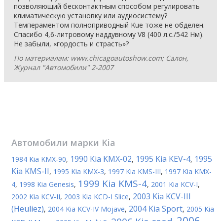
позволяющий бесконтактным способом регулировать
климатическую установку или аудиосистему?
Темпераментом полноприводный Kue тоже не обделен.
Спасибо 4,6-литровому наддувному V8 (400 л.с./542 Нм).
Не забыли, «гордость и страсть»?
По материалам: www.chicagoautoshow.com; Салон,
Журнал "Автомобили" 2-2007
Автомобили марки
Kia
1990 Kia KMX-02
1995 Kia KEV-4
1995
1984 Kia KMX-90
,
,
,
Kia KMS-II
,
1995 Kia KMX-3
,
1997 Kia KMS-III
,
1997 Kia KMX-
1999 Kia KMS-4
4
,
1998 Kia Genesis
,
,
2001 Kia KCV-I
,
2003 Kia KCV-III
2002 Kia KCV-II
,
2003 Kia KCD-I Slice
,
(Heuliez)
2004 Kia Sport
,
2004 Kia KCV-IV Mojave
,
,
2005 Kia