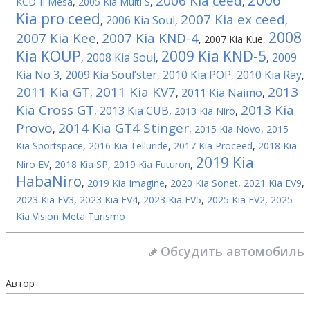
2006
2006 Kia ceed
KCD-II Mesa
,
2005 Kia Multi S
,
,
Kia pro ceed
2007 Kia ex ceed
2006 Kia Soul
,
,
,
2008
2007 Kia Kee
2007 Kia KND-4
,
,
2007 Kia Kue
,
Kia KOUP
2009 Kia KND-5
2008 Kia Soul
2009
,
,
,
Kia No 3
2009 Kia Soul’ster
2010 Kia POP
2010 Kia Ray
,
,
,
,
2011 Kia GT
2011 Kia KV7
2013
2011 Kia Naimo
,
,
,
Kia Cross GT
2013 Kia
2013 Kia CUB
,
,
2013 Kia Niro
,
Provo
2014 Kia GT4 Stinger
,
,
2015 Kia Novo
,
2015
Kia Sportspace
,
2016 Kia Telluride
,
2017 Kia Proceed
,
2018 Kia
2019 Kia
Niro EV
,
2018 Kia SP
,
2019 Kia Futuron
,
HabaNiro
,
2019 Kia Imagine
,
2020 Kia Sonet
,
2021 Kia EV9
,
2023 Kia EV3
,
2023 Kia EV4
,
2023 Kia EV5
,
2025 Kia EV2
,
2025
Kia Vision Meta Turismo
Обсудить автомобиль
Автор