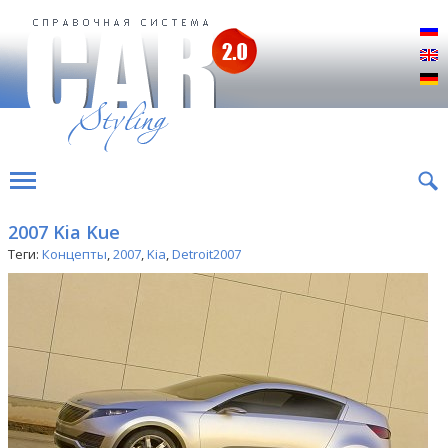
Р
E
D
2007 Kia Kue
Теги:
Концепты
,
2007
,
Kia
,
Detroit2007