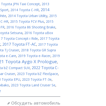
 Toyota JPN Taxi Concept
,
2013
2014
Sport
,
2014 Toyota C-HR
,
hite
,
2014 Toyota Urban Utility
,
2015
 C-HR
,
2015 Toyota FCV Plus
,
2015
-FR
,
2016 Toyota 86 Shooting Brake
,
oyota Setsuna
,
2016 Toyota uBox
7 Toyota Concept-i Ride
,
2017 Toyota
2017 Toyota FT-AC
X
,
,
2017 Toyota
a Tj Cruiser
,
2018 Toyota GR Supra
ota e-Care
,
2019 Toyota e-Racer
,
2019
21 Toyota Aygo X Prologue
,
2022 Toyota C-
ta bZ Compact SUV
,
ar Cruiser
,
2023 Toyota bZ FlexSpace
,
3 Toyota EPU
,
2023 Toyota FT-3e
,
oibako
,
2023 Toyota Land Cruiser Se
,
e
Обсудить автомобиль