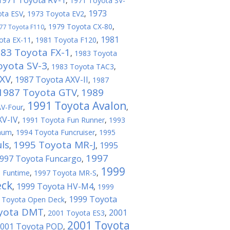
1971 Toyota RV-1
,
1971 Toyota SV-
1973
ota ESV
,
1973 Toyota EV2
,
,
1979 Toyota CX-80
,
77 Toyota F110
1981
ota EX-11
,
1981 Toyota F120
,
83 Toyota FX-1
,
1983 Toyota
oyota SV-3
,
1983 Toyota TAC3
,
FXV
1987 Toyota AXV-II
,
,
1987
1987 Toyota GTV
1989
,
1991 Toyota Avalon
AV-Four
,
,
XV-IV
,
1991 Toyota Fun Runner
,
1993
aum
,
1994 Toyota Funcruiser
,
1995
ls
1995 Toyota MR-J
1995
,
,
1997
997 Toyota Funcargo
,
1999
 Funtime
,
1997 Toyota MR-S
,
eck
1999 Toyota HV-M4
,
,
1999
1999 Toyota
 Toyota Open Deck
,
yota DMT
2001
,
2001 Toyota ES3
,
2001 Toyota
001 Toyota POD
,