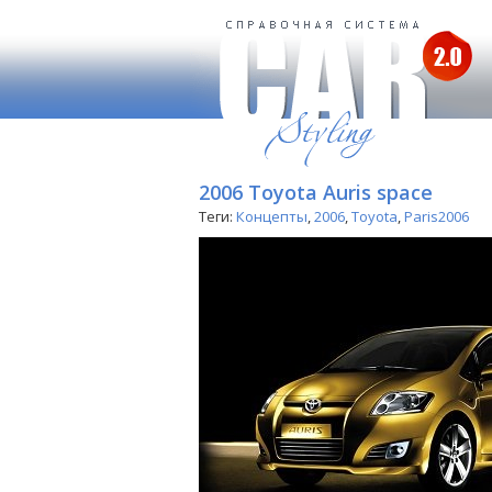
2006 Toyota Auris space
Теги:
Концепты
,
2006
,
Toyota
,
Paris2006