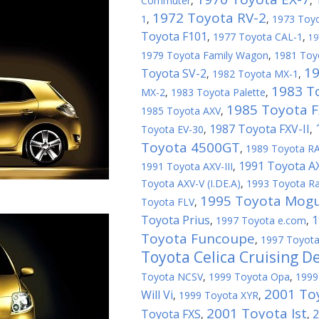
Commuter
,
,
1972 Toyota RV-2
1
,
,
1973 Toy
Toyota F101
,
1977 Toyota CAL-1
,
19
1979 Toyota Family Wagon
,
1981 Toy
19
Toyota SV-2
,
1982 Toyota MX-1
,
1983 T
MX-2
,
1983 Toyota Palette
,
1985 Toyota 
1985 Toyota AXV
,
1987 Toyota FXV-II
Toyota EV-30
,
,
Toyota 4500GT
,
1989 Toyota R
1991 Toyota A
1991 Toyota AXV-III
,
Toyota AXV-V (I.DE.A)
,
1993 Toyota R
1995 Toyota Mogu
Toyota FLV
,
Toyota Prius
1
,
1997 Toyota e.com
,
Toyota Funcoupe
,
1997 Toyota
Toyota Celica Cruising D
Toyota NCSV
,
1999 Toyota Opa
,
1999
2001 To
Will Vi
,
1999 Toyota XYR
,
2001 Toyota Ist
Toyota FXS
2
,
,