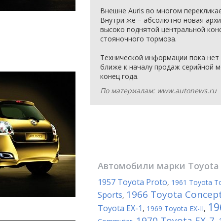
Внешне Auris во многом перекликае
Внутри же – абсолютно новая архи
высоко поднятой центральной кон
стояночного тормоза.
Технической информации пока нет 
ближе к началу продаж серийной м
конец года.
По материалам: www.autonews.ru
Автомобили марки
Toyota
1957 Toyota Proto
,
1961 Toyota T
1966 Toyota Concep
Sports
,
19
Toyota EX-1
,
1969 Toyota EX-II
,
1970 Toyota EX-7