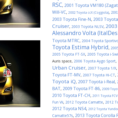
RSC
2001 Toyota VM180 (Zagat
,
Will-VC
,
,
200
2002 Toyota ccX (Coggiola)
2003 Toyota Fine-N
2003 Toyota
,
Cruiser
2003
,
2003 Toyota NLSV
,
Alessandro Volta (ItalDes
Toyota MTRC
,
2004 Toyota Sportiv
Toyota Estima Hybrid
,
200
2005 Toyota FT-SX
,
2005 Toyota i-Sw
Auris space
,
2006 Toyota Aygo Sport
,
Urban Cruiser
,
2007 Toyota 1/X
Toyota FT-MV
,
2007 Toyota Hi-CT
,
Toyota iQ
2007 Toyota i-Real
,
,
BAT
2009 Toyota FT-86
,
,
2009 Toyo
2010 Toyota FT-CH
,
2011 Toyota FCV
Fun Vii
,
2012 Toyota Camatte
,
2012 T
2012 Toyota NS4
,
2012 Toyota Yundo
2013 Toyota Corolla F
Camatte57s
,