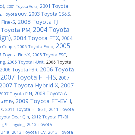
o)
2001 Toyota
,
,
2001 Toyota Voltz
2003 Toyota CS&S
2 Toyota UUV
,
,
2003 Toyota FJ
 Fine-S
,
2004 Toyota
 Toyota PM
,
ign)
2004 Toyota FTX
2004
,
,
2005
o Coupe
,
2005 Toyota Endo
,
5 Toyota Fine-X
,
2005 Toyota FSC
,
ing
,
2005 Toyota i-Unit
,
2006 Toyota
2006 Toyota
2006 Toyota F3R
,
2007 Toyota FT-HS
2007
,
,
2007 Toyota Hybrid X
2007
,
2008 Toyota A-
2007 Toyota RiN
,
2009 Toyota FT-EV II
,
,
ta FT-EV
,
2011 Toyota FT-86 II
,
2011 Toyota
-R
oyota Dear Qin
,
2012 Toyota FT-Bh
,
,
2013 Toyota
ng Shuangqing
uria
,
2013 Toyota FCV
,
2013 Toyota