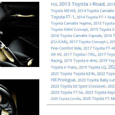
2013 Toyota i-Road
FV2
,
,
2013
Toyota ME.WE
,
2014 Toyota Camatte 
Toyota FT-1
,
2014 Toyota FT-1 Grap
Toyota Camatte Hajime
,
2015 Toyota
Toyota KIKAI Concept
,
2015 Toyota S
2016 Toyota Camatte Capsule
,
2016 T
(CU-ICAR)
,
2017 Toyota Concept-i
,
201
Fine-Comfort Ride
,
2017 Toyota FT-4
GR HV
,
2017 Toyota i-TRIL
,
2017 Toyot
Racing
,
2019 Toyota e-4me
,
2019 Toy
20
Toyota e-Trans
,
2019 Toyota LQ
,
2021 Toyota Toyota bZ4X
,
2022 Toyo
HR Prologue
,
2023 Toyota Baby Lun
2023 Toyota bZ Sport Crossover
,
202
2023 Toyota FT-Se
,
2023 Toyota Kay
,
2025 Toyota FT-M
2025 Toyota Corolla