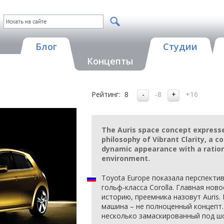
Блог
Студии
Концепты
Рейтинг:
8
-8
+16
The Auris space concept express
philosophy of Vibrant Clarity, a 
dynamic appearance with a rationa
environment.
Toyota Europe показала перспекти
гольф-класса Corolla. Главная ново
историю, преемника назовут Auris
машина – не полноценный концепт.
несколько замаскированный под шо